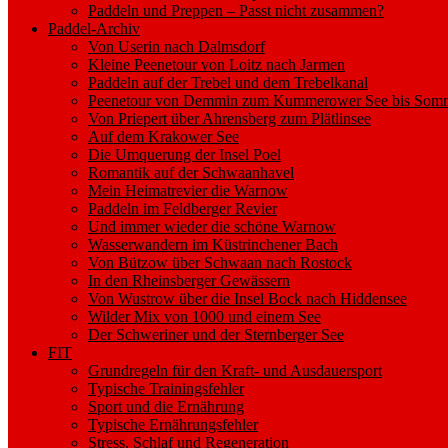
Paddeln und Preppen – Passt nicht zusammen?
Paddel-Archiv
Von Userin nach Dalmsdorf
Kleine Peenetour von Loitz nach Jarmen
Paddeln auf der Trebel und dem Trebelkanal
Peenetour von Demmin zum Kummerower See bis Somm
Von Priepert über Ahrensberg zum Plätlinsee
Auf dem Krakower See
Die Umquerung der Insel Poel
Romantik auf der Schwaanhavel
Mein Heimatrevier die Warnow
Paddeln im Feldberger Revier
Und immer wieder die schöne Warnow
Wasserwandern im Küstrinchener Bach
Von Bützow über Schwaan nach Rostock
In den Rheinsberger Gewässern
Von Wustrow über die Insel Bock nach Hiddensee
Wilder Mix von 1000 und einem See
Der Schweriner und der Sternberger See
FIT
Grundregeln für den Kraft- und Ausdauersport
Typische Trainingsfehler
Sport und die Ernährung
Typische Ernährungsfehler
Stress, Schlaf und Regeneration