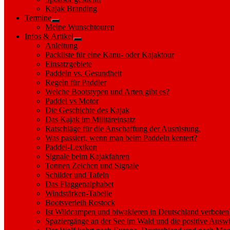
sub
Kajak Branding
menu
Termine
Show
Meine Wunschtouren
sub
Infos & Artikel
menu
Show
Anleitung
sub
Packliste für eine Kanu- oder Kajaktour
menu
Einsatzgebiete
Paddeln vs. Gesundheit
Regeln für Paddler
Welche Bootstypen und Arten gibt es?
Paddel vs Motor
Die Geschichte des Kajak
Das Kajak im Militäreinsatz
Ratschläge für die Anschaffung der Ausrüstung.
Was passiert, wenn man beim Paddeln kentert?
Paddel-Lexikon
Signale beim Kajakfahren
Tonnen Zeichen und Signale
Schilder und Tafeln
Das Flaggenalphabet
Windstärken-Tabelle
Bootsverleih Rostock
Ist Wildcampen und biwakieren in Deutschland verboten
Spaziergänge an der See im Wald und die positive Auswi