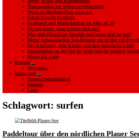
Stress, Schlaf und Regeneration
Trainingsplan zur Selbstverwirklichung
Wozu ist Muskelaufbau sonst gut
Erfolg braucht Kontrolle
Kraftsport und Muskelaufbau im Alter ab 50
Du bist krank, dann kuriere dich aus!
Was sind pflanzliche Steroide und wozu sind sie gut?
Meine turboschnellen Top-Rezepte mit richtig viel Eiwei
Der Kraftsport, dein Körper und dein genetische Limit
Spaziergänge an der See im Wald und die positive Auswi
Meine EK-Liste
Kontakt
Show
Newsletter
sub
Impressum
menu
Show
Datenschutzerklärung
sub
Sitemap
menu
Links
Schlagwort:
surfen
Paddeltour über den nördlichen Plauer Se