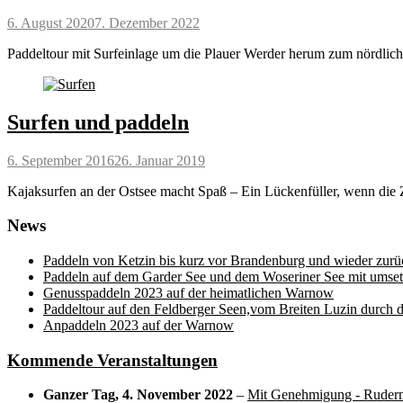
Posted
6. August 2020
7. Dezember 2022
on
Paddeltour mit Surfeinlage um die Plauer Werder herum zum nördlich
Surfen und paddeln
Posted
6. September 2016
26. Januar 2019
on
Kajaksurfen an der Ostsee macht Spaß – Ein Lückenfüller, wenn die Z
News
Paddeln von Ketzin bis kurz vor Brandenburg und wieder zurü
Paddeln auf dem Garder See und dem Woseriner See mit umset
Genusspaddeln 2023 auf der heimatlichen Warnow
Paddeltour auf den Feldberger Seen,vom Breiten Luzin durch 
Anpaddeln 2023 auf der Warnow
Kommende Veranstaltungen
Ganzer Tag,
4. November 2022
–
Mit Genehmigung - Rudern 