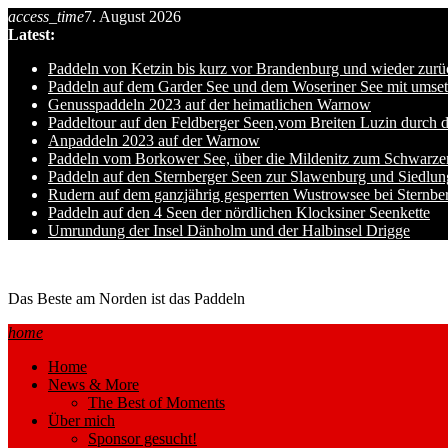
Skip
access_time
7. August 2026
to
Latest:
content
Paddeln von Ketzin bis kurz vor Brandenburg und wieder zurü
Paddeln auf dem Garder See und dem Woseriner See mit umset
Genusspaddeln 2023 auf der heimatlichen Warnow
Paddeltour auf den Feldberger Seen,vom Breiten Luzin durch 
Anpaddeln 2023 auf der Warnow
Paddeln vom Borkower See, über die Mildenitz zum Schwarze
Paddeln auf den Sternberger Seen zur Slawenburg und Siedlu
Rudern auf dem ganzjährig gesperrten Wustrowsee bei Sternbe
Paddeln auf den 4 Seen der nördlichen Klocksiner Seenkette
Umrundung der Insel Dänholm und der Halbinsel Drigge
Ole auf hro1.de
Das Beste am Norden ist das Paddeln
home
Home
News & More
The Best of Moments
Über mich
Sponsor gesucht!