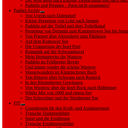
Der Wolf kehrt nach Europa, Deutschland und nach M
Paddeln und Preppen – Passt nicht zusammen?
Paddel-Archiv
Show
Von Userin nach Dalmsdorf
sub
Kleine Peenetour von Loitz nach Jarmen
menu
Paddeln auf der Trebel und dem Trebelkanal
Peenetour von Demmin zum Kummerower See bis Somm
Von Priepert über Ahrensberg zum Plätlinsee
Auf dem Krakower See
Die Umquerung der Insel Poel
Romantik auf der Schwaanhavel
Mein Heimatrevier die Warnow
Paddeln im Feldberger Revier
Und immer wieder die schöne Warnow
Wasserwandern im Küstrinchener Bach
Von Bützow über Schwaan nach Rostock
In den Rheinsberger Gewässern
Von Wustrow über die Insel Bock nach Hiddensee
Wilder Mix von 1000 und einem See
Der Schweriner und der Sternberger See
FIT
Show
Grundregeln für den Kraft- und Ausdauersport
sub
Typische Trainingsfehler
menu
Sport und die Ernährung
Typische Ernährungsfehler