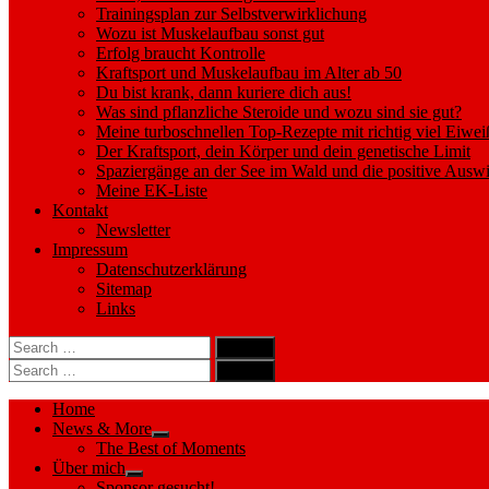
Trainingsplan zur Selbstverwirklichung
Wozu ist Muskelaufbau sonst gut
Erfolg braucht Kontrolle
Kraftsport und Muskelaufbau im Alter ab 50
Du bist krank, dann kuriere dich aus!
Was sind pflanzliche Steroide und wozu sind sie gut?
Meine turboschnellen Top-Rezepte mit richtig viel Eiwei
Der Kraftsport, dein Körper und dein genetische Limit
Spaziergänge an der See im Wald und die positive Auswi
Meine EK-Liste
Kontakt
Newsletter
Impressum
Datenschutzerklärung
Sitemap
Links
Search
search
for:
Search
Search
search
for:
Search
Home
News & More
Show
The Best of Moments
sub
Über mich
menu
Show
Sponsor gesucht!