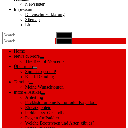
Newsletter
Impressum
Datenschutzerklärung
Sitemap
Links
Search
search
for:
Search
Search
search
for:
Search
Home
News & More
Show
The Best of Moments
sub
Über mich
menu
Show
Sponsor gesucht!
sub
Kajak Branding
menu
Termine
Show
Meine Wunschtouren
sub
Infos & Artikel
menu
Show
Anleitung
sub
Packliste für eine Kanu- oder Kajaktour
menu
Einsatzgebiete
Paddeln vs. Gesundheit
Regeln für Paddler
Welche Bootstypen und Arten gibt es?