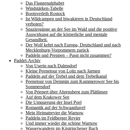
Das Flaggenalphabet
Windstärken-Tabelle
Bootsverleih Rostock
Ist Wildcampen und biwakieren in Deutschland
verboten?
Spaziergänge an der See im Wald und die positive
Auswirkung auf die körperliche und mentale
Gesundheit.
Der Wolf kehrt nach Europa, Deutschland und nach
Mecklenburg-Vorpommern zurück
Paddeln und Preppen – Passt nicht zusammen?
Paddel-Archiv
Von Userin nach Dalmsdorf
Kleine Peenetour von Loitz nach Jarmen
Paddeln auf der Trebel und dem Trebelkanal
Peenetour von Demmin zum Kummerower See bis
Sommersdorf
Von Priepert über Ahrensberg zum Plätlinsee
Auf dem Krakower See
Die Umquerung der Insel Poel
Romantik auf der Schwaanhavel
Mein Heimatrevier die Warnow
Paddeln im Feldberger Revier
Und immer wieder die schöne Warnow
Wasserwandern im Küstrinchener Bach