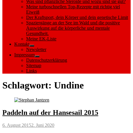
Was sind pflanzliche Steroide und wozu sind sie gut?
Meine turboschnellen Top-Rezepte mit richtig viel
Eiweiß
Der Kraftsport, dein Körper und dein genetische Limit
Spaziergänge an der See im Wald und die positive
Auswirkung auf die körperliche und mentale
Gesundheit.
Meine EK-Liste
Kontakt
Show
Newsletter
sub
Impressum
menu
Show
Datenschutzerklärung
sub
Sitemap
menu
Links
Schlagwort:
Undine
Paddeln auf der Hansesail 2015
Posted
6. August 2015
2. Juni 2020
on