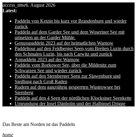
access_time
6. August 2026
Skip
Latest:
to
content
Paddeln von Ketzin bis kurz vor Brandenburg und wieder
zurück
Paddeln auf dem Garder See und dem Woseriner See mit
umsetzen an der Garder Mühle.
Genusspaddeln 2023 auf der heimatlichen Warnow
Paddeltour auf den Feldberger Seen,vom Breiten Luzin durch
den Schmalen Luzin, bis nach Carwitz und zurück
Anpaddeln 2023 auf der Warnow
Paddeln vom Borkower See, über die Mildenitz zum
Schwarzen See und wieder zurück
Paddeln auf den Sternberger Seen zur Slawenburg und
Siedlung nach Groß Raden
Rudern auf dem ganzjährig gesperrten Wustrowsee bei
Sternberg
Paddeln auf den 4 Seen der nördlichen Klocksiner Seenkette
Umrundung der Insel Dänholm und der Halbinsel Drigge
Ole auf hro1.de
Das Beste am Norden ist das Paddeln
home