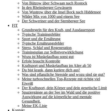
Von Bützow über Schwaan nach Rostock
In den Rheinsberger Gewässern
Von Wustrow über die Insel Bock nach Hiddensee
Wilder Mix von 1000 und einem See
Der Schweriner und der Sternberger See
FIT
Grundregeln für den Kraft- und Ausdauersport
Typische Trainingsfehler
Sport und die Ernährung
Typische Ernährungsfehler
Stress, Schlaf und Regeneration
Trainingsplan zur Selbstverwirklichung
Wozu ist Muskelaufbau sonst gut
Erfolg braucht Kontrolle
Kraftsport und Muskelaufbau im Alter ab 50
Du bist krank, dann kuriere dich aus!
Was sind pflanzliche Steroide und wozu sind sie gut?
Meine turboschnellen Top-Rezepte mit richtig viel
Eiweiß
Der Kraftsport, dein Körper und dein genetische Limit
Spaziergänge an der See im Wald und die positive
Auswirkung auf die körperliche und mentale
Gesundheit.
Meine EK-Liste
Kontakt