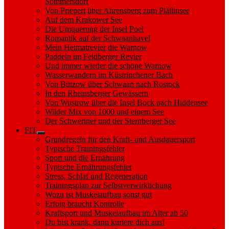
Sommersdorf
Von Priepert über Ahrensberg zum Plätlinsee
Auf dem Krakower See
Die Umquerung der Insel Poel
Romantik auf der Schwaanhavel
Mein Heimatrevier die Warnow
Paddeln im Feldberger Revier
Und immer wieder die schöne Warnow
Wasserwandern im Küstrinchener Bach
Von Bützow über Schwaan nach Rostock
In den Rheinsberger Gewässern
Von Wustrow über die Insel Bock nach Hiddensee
Wilder Mix von 1000 und einem See
Der Schweriner und der Sternberger See
FIT
Show
Grundregeln für den Kraft- und Ausdauersport
sub
Typische Trainingsfehler
menu
Sport und die Ernährung
Typische Ernährungsfehler
Stress, Schlaf und Regeneration
Trainingsplan zur Selbstverwirklichung
Wozu ist Muskelaufbau sonst gut
Erfolg braucht Kontrolle
Kraftsport und Muskelaufbau im Alter ab 50
Du bist krank, dann kuriere dich aus!