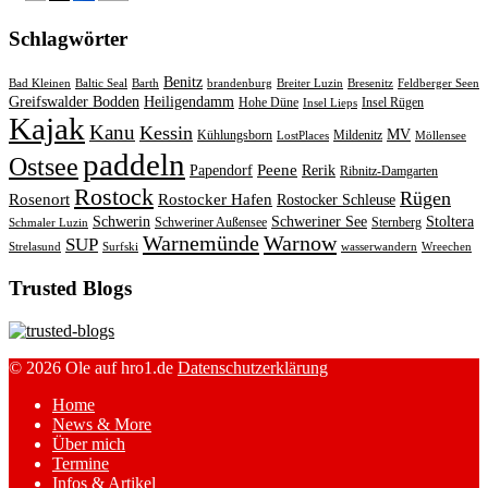
Schlagwörter
Benitz
Bad Kleinen
Baltic Seal
Barth
brandenburg
Breiter Luzin
Bresenitz
Feldberger Seen
Greifswalder Bodden
Heiligendamm
Hohe Düne
Insel Rügen
Insel Lieps
Kajak
Kanu
Kessin
MV
Kühlungsborn
Mildenitz
LostPlaces
Möllensee
paddeln
Ostsee
Peene
Papendorf
Rerik
Ribnitz-Damgarten
Rostock
Rügen
Rosenort
Rostocker Hafen
Rostocker Schleuse
Schwerin
Schweriner See
Stoltera
Schweriner Außensee
Sternberg
Schmaler Luzin
Warnemünde
Warnow
SUP
Strelasund
Surfski
wasserwandern
Wreechen
Trusted Blogs
© 2026 Ole auf hro1.de
Datenschutzerklärung
Home
News & More
Über mich
Termine
Infos & Artikel