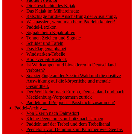
Paddel vs Motor
Die Geschichte des Kajak
Das Kajak im Militäreinsatz
Ratschläge für die Anschaffung der Ausrüstung.
Was passiert, wenn man beim Paddeln kentert?
Paddel-Lexikon
Signale beim Kajakfahren
Tonnen Zeichen und Signale
Schilder und Tafeln
Das Flaggenalphabet
Windstärken-Tabelle
Bootsverleih Rostock
Ist Wildcampen und biwakieren in Deutschland
verboten?
Spaziergänge an der See im Wald und die positive
Auswirkung auf die körperliche und mentale
Gesundheit.
Der Wolf kehrt nach Europa, Deutschland und nach
Mecklenburg-Vorpommern zurück
Paddeln und Preppen – Passt nicht zusammen?
Paddel-Archiv
Show
Von Userin nach Dalmsdorf
sub
Kleine Peenetour von Loitz nach Jarmen
menu
Paddeln auf der Trebel und dem Trebelkanal
Peenetour von Demmin zum Kummerower See bis