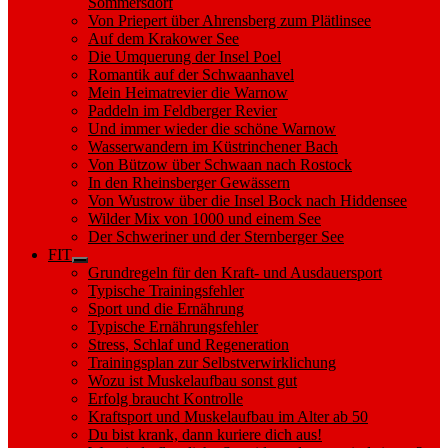
Sommersdorf
Von Priepert über Ahrensberg zum Plätlinsee
Auf dem Krakower See
Die Umquerung der Insel Poel
Romantik auf der Schwaanhavel
Mein Heimatrevier die Warnow
Paddeln im Feldberger Revier
Und immer wieder die schöne Warnow
Wasserwandern im Küstrinchener Bach
Von Bützow über Schwaan nach Rostock
In den Rheinsberger Gewässern
Von Wustrow über die Insel Bock nach Hiddensee
Wilder Mix von 1000 und einem See
Der Schweriner und der Sternberger See
FIT
Show
Grundregeln für den Kraft- und Ausdauersport
sub
Typische Trainingsfehler
menu
Sport und die Ernährung
Typische Ernährungsfehler
Stress, Schlaf und Regeneration
Trainingsplan zur Selbstverwirklichung
Wozu ist Muskelaufbau sonst gut
Erfolg braucht Kontrolle
Kraftsport und Muskelaufbau im Alter ab 50
Du bist krank, dann kuriere dich aus!