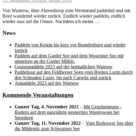
13. September 2018
26. Januar 2019
on
Von Wustrow, über Ahrenshoop zum Weststrand paddelnd und mit
Boot wandernd wieder zurück. Endlich wieder paddeln, endlich
wieder raus auf die Ostsee. Nachdem ich meine …
News
Paddeln von Ketzin bis kurz vor Brandenburg und wieder
zurück
Paddeln auf dem Garder See und dem Woseriner See mit
umsetzen an der Garder Mühle.
Genusspaddeln 2023 auf der heimatlichen Warnow
Paddeltour auf den Feldberger Seen,vom Breiten Luzin durch
den Schmalen Luzin, bis nach Carwitz und zurück
Anpaddeln 2023 auf der Warnow
Kommende Veranstaltungen
Ganzer Tag,
4. November 2022
–
Mit Genehmigung -
Rudern auf dem ganzjährig gesperrten Wustrowsee bei
Sternberg
Ganzer Tag,
11. November 2022
–
Vom Borkower See über
die Mildenitz zum Schwarzen See