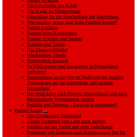
Paddel vs Motor
Die Geschichte des Kajak
Das Kajak im Militäreinsatz
Ratschläge für die Anschaffung der Ausrüstung.
Was passiert, wenn man beim Paddeln kentert?
Paddel-Lexikon
Signale beim Kajakfahren
Tonnen Zeichen und Signale
Schilder und Tafeln
Das Flaggenalphabet
Windstärken-Tabelle
Bootsverleih Rostock
Ist Wildcampen und biwakieren in Deutschland
verboten?
Spaziergänge an der See im Wald und die positive
Auswirkung auf die körperliche und mentale
Gesundheit.
Der Wolf kehrt nach Europa, Deutschland und nach
Mecklenburg-Vorpommern zurück
Paddeln und Preppen – Passt nicht zusammen?
Paddel-Archiv
Show
Von Userin nach Dalmsdorf
sub
Kleine Peenetour von Loitz nach Jarmen
menu
Paddeln auf der Trebel und dem Trebelkanal
Peenetour von Demmin zum Kummerower See bis