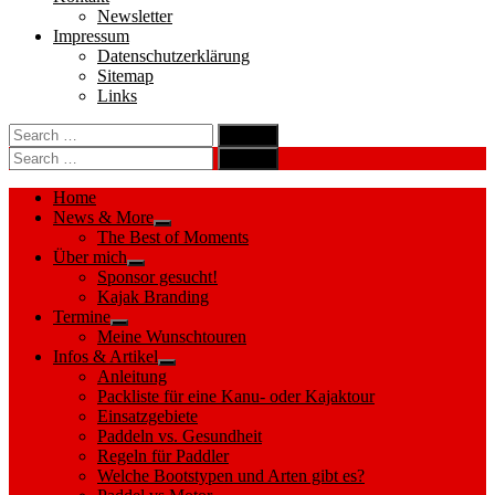
Newsletter
Impressum
Datenschutzerklärung
Sitemap
Links
Search
search
for:
Search
Search
search
for:
Search
Home
News & More
Show
The Best of Moments
sub
Über mich
menu
Show
Sponsor gesucht!
sub
Kajak Branding
menu
Termine
Show
Meine Wunschtouren
sub
Infos & Artikel
menu
Show
Anleitung
sub
Packliste für eine Kanu- oder Kajaktour
menu
Einsatzgebiete
Paddeln vs. Gesundheit
Regeln für Paddler
Welche Bootstypen und Arten gibt es?