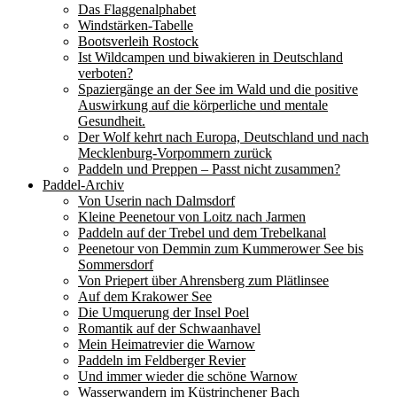
Das Flaggenalphabet
Windstärken-Tabelle
Bootsverleih Rostock
Ist Wildcampen und biwakieren in Deutschland
verboten?
Spaziergänge an der See im Wald und die positive
Auswirkung auf die körperliche und mentale
Gesundheit.
Der Wolf kehrt nach Europa, Deutschland und nach
Mecklenburg-Vorpommern zurück
Paddeln und Preppen – Passt nicht zusammen?
Paddel-Archiv
Von Userin nach Dalmsdorf
Kleine Peenetour von Loitz nach Jarmen
Paddeln auf der Trebel und dem Trebelkanal
Peenetour von Demmin zum Kummerower See bis
Sommersdorf
Von Priepert über Ahrensberg zum Plätlinsee
Auf dem Krakower See
Die Umquerung der Insel Poel
Romantik auf der Schwaanhavel
Mein Heimatrevier die Warnow
Paddeln im Feldberger Revier
Und immer wieder die schöne Warnow
Wasserwandern im Küstrinchener Bach