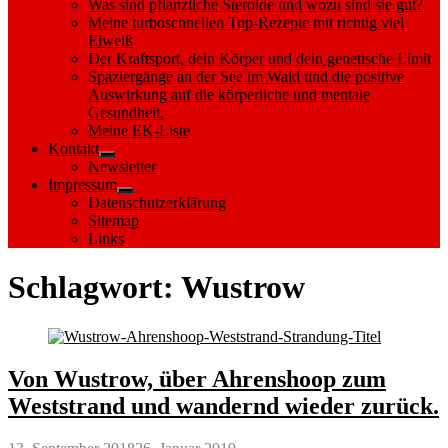
Was sind pflanzliche Steroide und wozu sind sie gut?
Meine turboschnellen Top-Rezepte mit richtig viel
Eiweiß
Der Kraftsport, dein Körper und dein genetische Limit
Spaziergänge an der See im Wald und die positive
Auswirkung auf die körperliche und mentale
Gesundheit.
Meine EK-Liste
Kontakt
Show
Newsletter
sub
Impressum
menu
Show
Datenschutzerklärung
sub
Sitemap
menu
Links
Schlagwort:
Wustrow
Von Wustrow, über Ahrenshoop zum
Weststrand und wandernd wieder zurück.
Posted