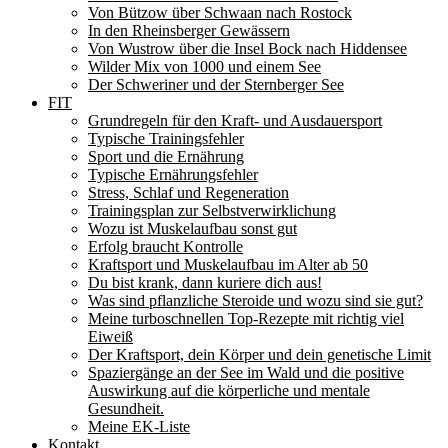
Von Bützow über Schwaan nach Rostock
In den Rheinsberger Gewässern
Von Wustrow über die Insel Bock nach Hiddensee
Wilder Mix von 1000 und einem See
Der Schweriner und der Sternberger See
FIT
Grundregeln für den Kraft- und Ausdauersport
Typische Trainingsfehler
Sport und die Ernährung
Typische Ernährungsfehler
Stress, Schlaf und Regeneration
Trainingsplan zur Selbstverwirklichung
Wozu ist Muskelaufbau sonst gut
Erfolg braucht Kontrolle
Kraftsport und Muskelaufbau im Alter ab 50
Du bist krank, dann kuriere dich aus!
Was sind pflanzliche Steroide und wozu sind sie gut?
Meine turboschnellen Top-Rezepte mit richtig viel
Eiweiß
Der Kraftsport, dein Körper und dein genetische Limit
Spaziergänge an der See im Wald und die positive
Auswirkung auf die körperliche und mentale
Gesundheit.
Meine EK-Liste
Kontakt