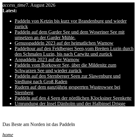
access_time
7. August 2026
Skip
Latest:
to
content
Paddeln von Ketzin bis kurz vor Brandenburg und wieder
zurück
Paddeln auf dem Garder See und dem Woseriner See mit
umsetzen an der Garder Mühle.
Genusspaddeln 2023 auf der heimatlichen Warnow
Paddeltour auf den Feldberger Seen,vom Breiten Luzin durch
den Schmalen Luzin, bis nach Carwitz und zurück
Anpaddeln 2023 auf der Warnow
Paddeln vom Borkower See, über die Mildenitz zum
Schwarzen See und wieder zurück
Paddeln auf den Sternberger Seen zur Slawenburg und
Siedlung nach Groß Raden
Rudern auf dem ganzjährig gesperrten Wustrowsee bei
Sternberg
Paddeln auf den 4 Seen der nördlichen Klocksiner Seenkette
Umrundung der Insel Dänholm und der Halbinsel Drigge
Ole auf hro1.de
Das Beste am Norden ist das Paddeln
home