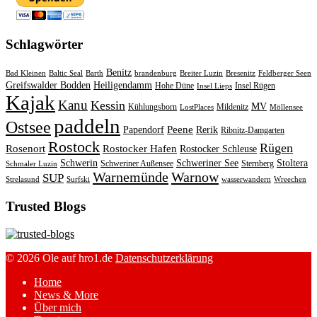
Schlagwörter
Benitz
Bad Kleinen
Baltic Seal
Barth
brandenburg
Breiter Luzin
Bresenitz
Feldberger Seen
Greifswalder Bodden
Heiligendamm
Hohe Düne
Insel Rügen
Insel Lieps
Kajak
Kanu
Kessin
MV
Kühlungsborn
Mildenitz
LostPlaces
Möllensee
paddeln
Ostsee
Peene
Papendorf
Rerik
Ribnitz-Damgarten
Rostock
Rügen
Rosenort
Rostocker Hafen
Rostocker Schleuse
Schwerin
Schweriner See
Stoltera
Schweriner Außensee
Sternberg
Schmaler Luzin
Warnemünde
Warnow
SUP
Strelasund
Surfski
wasserwandern
Wreechen
Trusted Blogs
© 2026 Ole auf hro1.de
Datenschutzerklärung
Home
News & More
Über mich