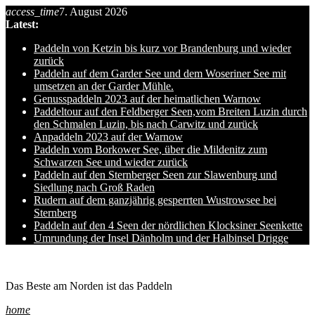
access_time
7. August 2026
Skip
Latest:
to
content
Paddeln von Ketzin bis kurz vor Brandenburg und wieder
zurück
Paddeln auf dem Garder See und dem Woseriner See mit
umsetzen an der Garder Mühle.
Genusspaddeln 2023 auf der heimatlichen Warnow
Paddeltour auf den Feldberger Seen,vom Breiten Luzin durch
den Schmalen Luzin, bis nach Carwitz und zurück
Anpaddeln 2023 auf der Warnow
Paddeln vom Borkower See, über die Mildenitz zum
Schwarzen See und wieder zurück
Paddeln auf den Sternberger Seen zur Slawenburg und
Siedlung nach Groß Raden
Rudern auf dem ganzjährig gesperrten Wustrowsee bei
Sternberg
Paddeln auf den 4 Seen der nördlichen Klocksiner Seenkette
Umrundung der Insel Dänholm und der Halbinsel Drigge
Ole auf hro1.de
Das Beste am Norden ist das Paddeln
home