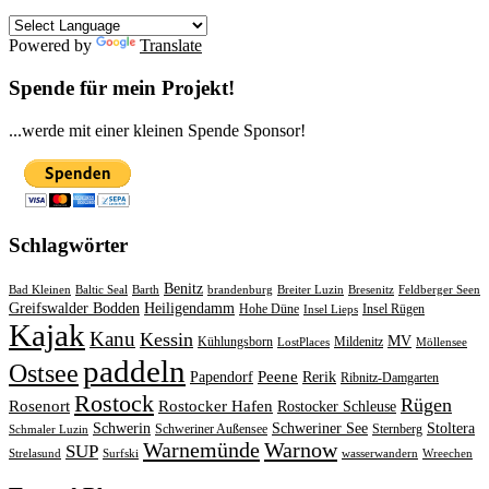
Powered by
Translate
Spende für mein Projekt!
...werde mit einer kleinen Spende Sponsor!
Schlagwörter
Benitz
Bad Kleinen
Baltic Seal
Barth
brandenburg
Breiter Luzin
Bresenitz
Feldberger Seen
Greifswalder Bodden
Heiligendamm
Hohe Düne
Insel Rügen
Insel Lieps
Kajak
Kanu
Kessin
MV
Kühlungsborn
Mildenitz
LostPlaces
Möllensee
paddeln
Ostsee
Peene
Papendorf
Rerik
Ribnitz-Damgarten
Rostock
Rügen
Rosenort
Rostocker Hafen
Rostocker Schleuse
Schwerin
Schweriner See
Stoltera
Schweriner Außensee
Sternberg
Schmaler Luzin
Warnemünde
Warnow
SUP
Strelasund
Surfski
wasserwandern
Wreechen