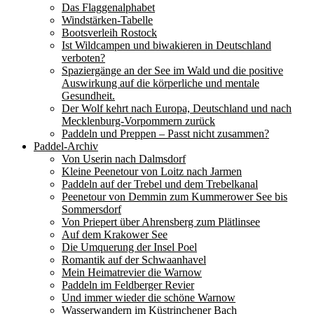
Das Flaggenalphabet
Windstärken-Tabelle
Bootsverleih Rostock
Ist Wildcampen und biwakieren in Deutschland
verboten?
Spaziergänge an der See im Wald und die positive
Auswirkung auf die körperliche und mentale
Gesundheit.
Der Wolf kehrt nach Europa, Deutschland und nach
Mecklenburg-Vorpommern zurück
Paddeln und Preppen – Passt nicht zusammen?
Paddel-Archiv
Von Userin nach Dalmsdorf
Kleine Peenetour von Loitz nach Jarmen
Paddeln auf der Trebel und dem Trebelkanal
Peenetour von Demmin zum Kummerower See bis
Sommersdorf
Von Priepert über Ahrensberg zum Plätlinsee
Auf dem Krakower See
Die Umquerung der Insel Poel
Romantik auf der Schwaanhavel
Mein Heimatrevier die Warnow
Paddeln im Feldberger Revier
Und immer wieder die schöne Warnow
Wasserwandern im Küstrinchener Bach