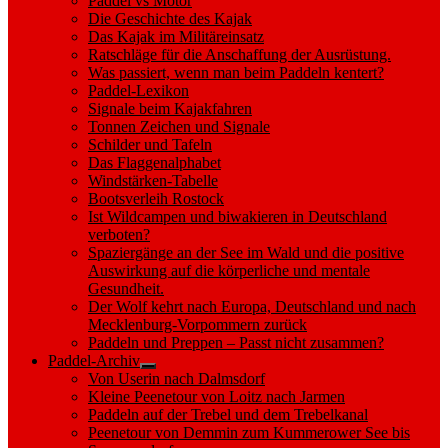
Paddel vs Motor
Die Geschichte des Kajak
Das Kajak im Militäreinsatz
Ratschläge für die Anschaffung der Ausrüstung.
Was passiert, wenn man beim Paddeln kentert?
Paddel-Lexikon
Signale beim Kajakfahren
Tonnen Zeichen und Signale
Schilder und Tafeln
Das Flaggenalphabet
Windstärken-Tabelle
Bootsverleih Rostock
Ist Wildcampen und biwakieren in Deutschland
verboten?
Spaziergänge an der See im Wald und die positive
Auswirkung auf die körperliche und mentale
Gesundheit.
Der Wolf kehrt nach Europa, Deutschland und nach
Mecklenburg-Vorpommern zurück
Paddeln und Preppen – Passt nicht zusammen?
Paddel-Archiv
Show
Von Userin nach Dalmsdorf
sub
Kleine Peenetour von Loitz nach Jarmen
menu
Paddeln auf der Trebel und dem Trebelkanal
Peenetour von Demmin zum Kummerower See bis