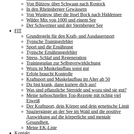
Von Bützow über Schwaan nach Rostock
In den Rheinsberger Gewässern
Von Wustrow über die Insel Bock nach Hiddensee
Wilder Mix von 1000 und einem See
Der Schweriner und der Sternberger See
FIT
Grundregeln für den Kraft- und Ausdauersport
Typische Trainingsfehler
Sport und die Ernährung
Typische Ernährungsfehler
Stress, Schlaf und Regeneration
Trainingsplan zur Selbstverwirklichung
Wozu ist Muskelaufbau sonst gut
Erfolg braucht Kontrolle
Kraftsport und Muskelaufbau im Alter ab 50
Du bist krank, dann kuriere dich aus!
Was sind pflanzliche Steroide und wozu sind sie gut?
Meine turboschnellen Top-Rezepte mit richtig viel
Eiweiß
Der Kraftsport, dein Körper und dein genetische Limit
Spaziergänge an der See im Wald und die positive
Auswirkung auf die körperliche und mentale
Gesundheit.
Meine EK-Liste
Kontakt