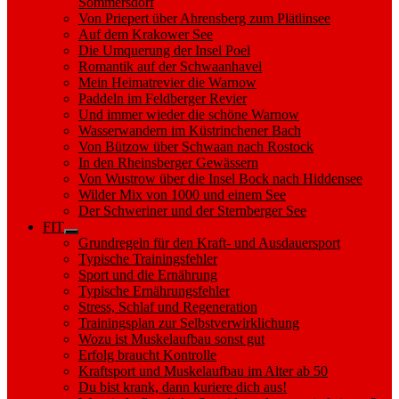
Sommersdorf
Von Priepert über Ahrensberg zum Plätlinsee
Auf dem Krakower See
Die Umquerung der Insel Poel
Romantik auf der Schwaanhavel
Mein Heimatrevier die Warnow
Paddeln im Feldberger Revier
Und immer wieder die schöne Warnow
Wasserwandern im Küstrinchener Bach
Von Bützow über Schwaan nach Rostock
In den Rheinsberger Gewässern
Von Wustrow über die Insel Bock nach Hiddensee
Wilder Mix von 1000 und einem See
Der Schweriner und der Sternberger See
FIT
Show
Grundregeln für den Kraft- und Ausdauersport
sub
Typische Trainingsfehler
menu
Sport und die Ernährung
Typische Ernährungsfehler
Stress, Schlaf und Regeneration
Trainingsplan zur Selbstverwirklichung
Wozu ist Muskelaufbau sonst gut
Erfolg braucht Kontrolle
Kraftsport und Muskelaufbau im Alter ab 50
Du bist krank, dann kuriere dich aus!