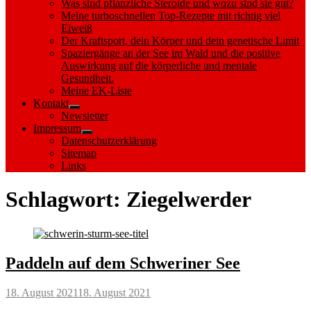
Was sind pflanzliche Steroide und wozu sind sie gut?
Meine turboschnellen Top-Rezepte mit richtig viel
Eiweiß
Der Kraftsport, dein Körper und dein genetische Limit
Spaziergänge an der See im Wald und die positive
Auswirkung auf die körperliche und mentale
Gesundheit.
Meine EK-Liste
Kontakt
Show
Newsletter
sub
Impressum
menu
Show
Datenschutzerklärung
sub
Sitemap
menu
Links
Schlagwort:
Ziegelwerder
Paddeln auf dem Schweriner See
Posted
18. August 2021
18. August 2021
on