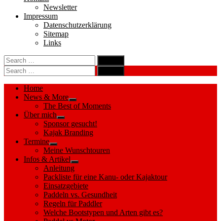
Newsletter
Impressum
Datenschutzerklärung
Sitemap
Links
Search
search
for:
Search
Search
search
for:
Search
Home
News & More
Show
The Best of Moments
sub
Über mich
menu
Show
Sponsor gesucht!
sub
Kajak Branding
menu
Termine
Show
Meine Wunschtouren
sub
Infos & Artikel
menu
Show
Anleitung
sub
Packliste für eine Kanu- oder Kajaktour
menu
Einsatzgebiete
Paddeln vs. Gesundheit
Regeln für Paddler
Welche Bootstypen und Arten gibt es?