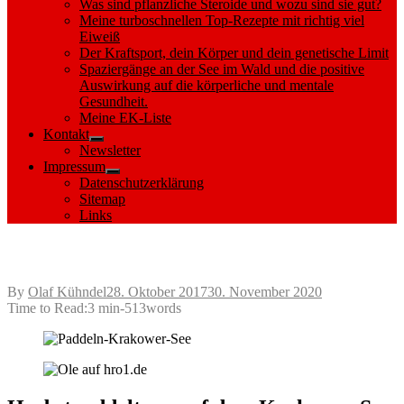
Was sind pflanzliche Steroide und wozu sind sie gut?
Meine turboschnellen Top-Rezepte mit richtig viel
Eiweiß
Der Kraftsport, dein Körper und dein genetische Limit
Spaziergänge an der See im Wald und die positive
Auswirkung auf die körperliche und mentale
Gesundheit.
Meine EK-Liste
Kontakt
Show
Newsletter
sub
Impressum
menu
Show
Datenschutzerklärung
sub
Sitemap
menu
Links
Herbst auf dem Krakower See
Posted
By
Olaf Kühndel
28. Oktober 2017
30. November 2020
on
Time to Read:
3 min
-
513
words