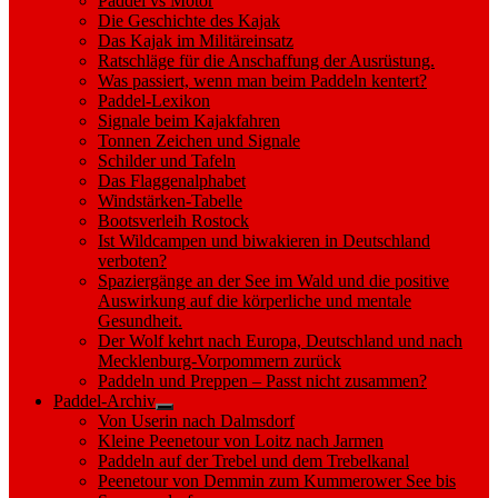
Paddel vs Motor
Die Geschichte des Kajak
Das Kajak im Militäreinsatz
Ratschläge für die Anschaffung der Ausrüstung.
Was passiert, wenn man beim Paddeln kentert?
Paddel-Lexikon
Signale beim Kajakfahren
Tonnen Zeichen und Signale
Schilder und Tafeln
Das Flaggenalphabet
Windstärken-Tabelle
Bootsverleih Rostock
Ist Wildcampen und biwakieren in Deutschland
verboten?
Spaziergänge an der See im Wald und die positive
Auswirkung auf die körperliche und mentale
Gesundheit.
Der Wolf kehrt nach Europa, Deutschland und nach
Mecklenburg-Vorpommern zurück
Paddeln und Preppen – Passt nicht zusammen?
Paddel-Archiv
Show
Von Userin nach Dalmsdorf
sub
Kleine Peenetour von Loitz nach Jarmen
menu
Paddeln auf der Trebel und dem Trebelkanal
Peenetour von Demmin zum Kummerower See bis