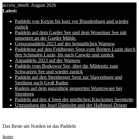
access_time
8. August 2026
Skip
Latest:
to
content
Paddeln von Ketzin bis kurz vor Brandenburg und wieder
zurück
Paddeln auf dem Garder See und dem Woseriner See mit
umsetzen an der Garder Mühle.
Genusspaddeln 2023 auf der heimatlichen Warnow
Paddeltour auf den Feldberger Seen,vom Breiten Luzin durch
den Schmalen Luzin, bis nach Carwitz und zurück
Anpaddeln 2023 auf der Warnow
Paddeln vom Borkower See, über die Mildenitz zum
Schwarzen See und wieder zurück
Paddeln auf den Sternberger Seen zur Slawenburg und
Siedlung nach Groß Raden
Rudern auf dem ganzjährig gesperrten Wustrowsee bei
Sternberg
Paddeln auf den 4 Seen der nördlichen Klocksiner Seenkette
Umrundung der Insel Dänholm und der Halbinsel Drigge
Ole auf hro1.de
Das Beste am Norden ist das Paddeln
home