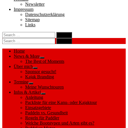
Newsletter
Impressum
Datenschutzerklärung
Sitemap
Links
Search
search
for:
Search
Search
search
for:
Search
Home
News & More
Show
The Best of Moments
sub
Über mich
menu
Show
Sponsor gesucht!
sub
Kajak Branding
menu
Termine
Show
Meine Wunschtouren
sub
Infos & Artikel
menu
Show
Anleitung
sub
Packliste für eine Kanu- oder Kajaktour
menu
Einsatzgebiete
Paddeln vs. Gesundheit
Regeln für Paddler
Welche Bootstypen und Arten gibt es?