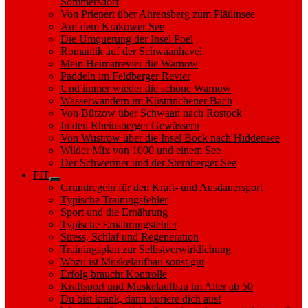
Sommersdorf
Von Priepert über Ahrensberg zum Plätlinsee
Auf dem Krakower See
Die Umquerung der Insel Poel
Romantik auf der Schwaanhavel
Mein Heimatrevier die Warnow
Paddeln im Feldberger Revier
Und immer wieder die schöne Warnow
Wasserwandern im Küstrinchener Bach
Von Bützow über Schwaan nach Rostock
In den Rheinsberger Gewässern
Von Wustrow über die Insel Bock nach Hiddensee
Wilder Mix von 1000 und einem See
Der Schweriner und der Sternberger See
FIT
Show
Grundregeln für den Kraft- und Ausdauersport
sub
Typische Trainingsfehler
menu
Sport und die Ernährung
Typische Ernährungsfehler
Stress, Schlaf und Regeneration
Trainingsplan zur Selbstverwirklichung
Wozu ist Muskelaufbau sonst gut
Erfolg braucht Kontrolle
Kraftsport und Muskelaufbau im Alter ab 50
Du bist krank, dann kuriere dich aus!