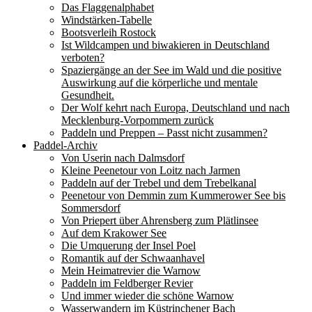
Das Flaggenalphabet
Windstärken-Tabelle
Bootsverleih Rostock
Ist Wildcampen und biwakieren in Deutschland
verboten?
Spaziergänge an der See im Wald und die positive
Auswirkung auf die körperliche und mentale
Gesundheit.
Der Wolf kehrt nach Europa, Deutschland und nach
Mecklenburg-Vorpommern zurück
Paddeln und Preppen – Passt nicht zusammen?
Paddel-Archiv
Von Userin nach Dalmsdorf
Kleine Peenetour von Loitz nach Jarmen
Paddeln auf der Trebel und dem Trebelkanal
Peenetour von Demmin zum Kummerower See bis
Sommersdorf
Von Priepert über Ahrensberg zum Plätlinsee
Auf dem Krakower See
Die Umquerung der Insel Poel
Romantik auf der Schwaanhavel
Mein Heimatrevier die Warnow
Paddeln im Feldberger Revier
Und immer wieder die schöne Warnow
Wasserwandern im Küstrinchener Bach