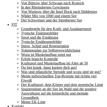
Von Bützow über Schwaan nach Rostock
In den Rheinsberger Gewässern
Von Wustrow über die Insel Bock nach Hiddensee
Wilder Mix von 1000 und einem See
Der Schweriner und der Sternberger See
FIT
Grundregeln für den Kraft- und Ausdauersport
Typische Trainingsfehler
Sport und die Ernährung
Typische Ernährungsfehler
Stress, Schlaf und Regeneration
Trainingsplan zur Selbstverwirklichung
Wozu ist Muskelaufbau sonst gut
Erfolg braucht Kontrolle
Kraftsport und Muskelaufbau im Alter ab 50
Du bist krank, dann kuriere dich aus!
Was sind pflanzliche Steroide und wozu sind sie gut?
Meine turboschnellen Top-Rezepte mit richtig viel
Eiweiß
Der Kraftsport, dein Körper und dein genetische Limit
Spaziergänge an der See im Wald und die positive
Auswirkung auf die körperliche und mentale
Gesundheit.
Meine EK-Liste
Kontakt