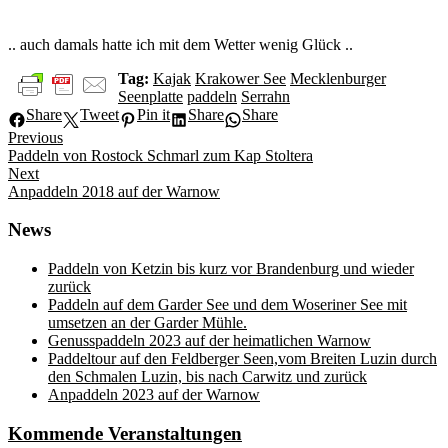
.. auch damals hatte ich mit dem Wetter wenig Glück ..
Tag:
Kajak
Krakower See
Mecklenburger
Seenplatte
paddeln
Serrahn
Share
Tweet
Pin it
Share
Share
Beitragsnavigation
Previous
Previous
Paddeln von Rostock Schmarl zum Kap Stoltera
post:
Next
Next
Anpaddeln 2018 auf der Warnow
post:
News
Paddeln von Ketzin bis kurz vor Brandenburg und wieder
zurück
Paddeln auf dem Garder See und dem Woseriner See mit
umsetzen an der Garder Mühle.
Genusspaddeln 2023 auf der heimatlichen Warnow
Paddeltour auf den Feldberger Seen,vom Breiten Luzin durch
den Schmalen Luzin, bis nach Carwitz und zurück
Anpaddeln 2023 auf der Warnow
Kommende Veranstaltungen