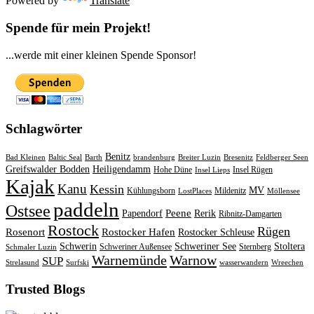
Powered by
Translate
Spende für mein Projekt!
...werde mit einer kleinen Spende Sponsor!
Schlagwörter
Benitz
Bad Kleinen
Baltic Seal
Barth
brandenburg
Breiter Luzin
Bresenitz
Feldberger Seen
Greifswalder Bodden
Heiligendamm
Hohe Düne
Insel Rügen
Insel Lieps
Kajak
Kanu
Kessin
MV
Kühlungsborn
Mildenitz
LostPlaces
Möllensee
paddeln
Ostsee
Peene
Papendorf
Rerik
Ribnitz-Damgarten
Rostock
Rügen
Rosenort
Rostocker Hafen
Rostocker Schleuse
Schwerin
Schweriner See
Stoltera
Schweriner Außensee
Sternberg
Schmaler Luzin
Warnemünde
Warnow
SUP
Strelasund
Surfski
wasserwandern
Wreechen
Trusted Blogs