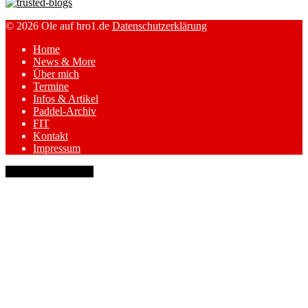
© 2026 Ole auf hro1.de
Datenschutzerklärung
Home
News & More
Über mich
Termine
Infos & Artikel
Paddel-Archiv
FIT
Kontakt
Impressum
keyboard_arrow_up