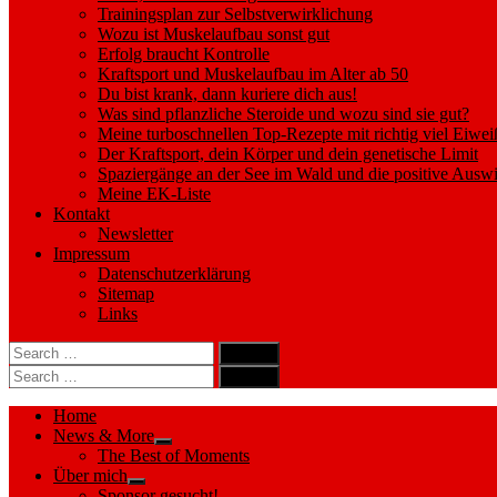
Trainingsplan zur Selbstverwirklichung
Wozu ist Muskelaufbau sonst gut
Erfolg braucht Kontrolle
Kraftsport und Muskelaufbau im Alter ab 50
Du bist krank, dann kuriere dich aus!
Was sind pflanzliche Steroide und wozu sind sie gut?
Meine turboschnellen Top-Rezepte mit richtig viel Eiwei
Der Kraftsport, dein Körper und dein genetische Limit
Spaziergänge an der See im Wald und die positive Auswi
Meine EK-Liste
Kontakt
Newsletter
Impressum
Datenschutzerklärung
Sitemap
Links
Search
search
for:
Search
Search
search
for:
Search
Home
News & More
Show
The Best of Moments
sub
Über mich
menu
Show
Sponsor gesucht!