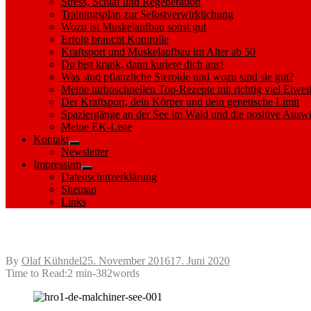
Stress, Schlaf und Regeneration
Trainingsplan zur Selbstverwirklichung
Wozu ist Muskelaufbau sonst gut
Erfolg braucht Kontrolle
Kraftsport und Muskelaufbau im Alter ab 50
Du bist krank, dann kuriere dich aus!
Was sind pflanzliche Steroide und wozu sind sie gut?
Meine turboschnellen Top-Rezepte mit richtig viel Eiwei
Der Kraftsport, dein Körper und dein genetische Limit
Spaziergänge an der See im Wald und die positive Auswi
Meine EK-Liste
Kontakt
Show
Newsletter
sub
Impressum
menu
Show
Datenschutzerklärung
sub
Sitemap
menu
Links
Herbsttraumtour auf dem Malchiner See
Posted
By
Olaf Kühndel
25. November 2016
17. Juni 2020
on
Time to Read:
2 min
-
382
words