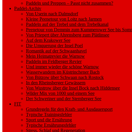
Paddeln und Preppen – Passt nicht zusammen?
Paddel-Archiv
Von Userin nach Dalmsdorf
Kleine Peenetour von Loitz nach Jarmen
Paddeln auf der Trebel und dem Trebelkanal
Peenetour von Demmin zum Kummerower See bis Somm
Von Priepert über Ahrensberg zum Plätlinsee
Auf dem Krakower See
Die Umquerung der Insel Poel
Romantik auf der Schwaanhavel
Mein Heimatrevier die Warnow
Paddeln im Feldberger Revier
Und immer wieder die schöne Warnow
Wasserwandern im Küstrinchener Bach
Von Bützow über Schwaan nach Rostock
In den Rheinsberger Gewässern
Von Wustrow über die Insel Bock nach Hiddensee
Wilder Mix von 1000 und einem See
Der Schweriner und der Sternberger See
FIT
Grundregeln für den Kraft- und Ausdauersport
Typische Trainingsfehler
Sport und die Ernährung
Typische Ernährungsfehler
Stress, Schlaf und Regeneration