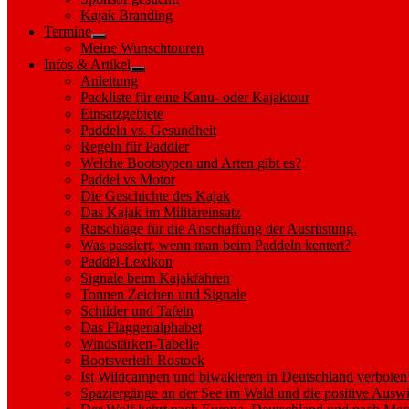
sub
Kajak Branding
menu
Termine
Show
Meine Wunschtouren
sub
Infos & Artikel
menu
Show
Anleitung
sub
Packliste für eine Kanu- oder Kajaktour
menu
Einsatzgebiete
Paddeln vs. Gesundheit
Regeln für Paddler
Welche Bootstypen und Arten gibt es?
Paddel vs Motor
Die Geschichte des Kajak
Das Kajak im Militäreinsatz
Ratschläge für die Anschaffung der Ausrüstung.
Was passiert, wenn man beim Paddeln kentert?
Paddel-Lexikon
Signale beim Kajakfahren
Tonnen Zeichen und Signale
Schilder und Tafeln
Das Flaggenalphabet
Windstärken-Tabelle
Bootsverleih Rostock
Ist Wildcampen und biwakieren in Deutschland verboten
Spaziergänge an der See im Wald und die positive Auswi