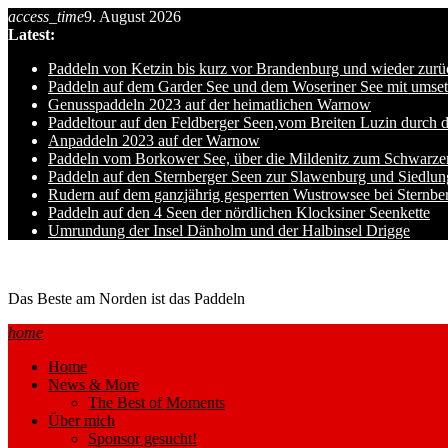
Skip
access_time
9. August 2026
to
Latest:
content
Paddeln von Ketzin bis kurz vor Brandenburg und wieder zurü
Paddeln auf dem Garder See und dem Woseriner See mit umset
Genusspaddeln 2023 auf der heimatlichen Warnow
Paddeltour auf den Feldberger Seen,vom Breiten Luzin durch 
Anpaddeln 2023 auf der Warnow
Paddeln vom Borkower See, über die Mildenitz zum Schwarze
Paddeln auf den Sternberger Seen zur Slawenburg und Siedlu
Rudern auf dem ganzjährig gesperrten Wustrowsee bei Sternbe
Paddeln auf den 4 Seen der nördlichen Klocksiner Seenkette
Umrundung der Insel Dänholm und der Halbinsel Drigge
Ole auf hro1.de
Das Beste am Norden ist das Paddeln
home
Home
News & More
The Best of Moments
Über mich
Sponsor gesucht!