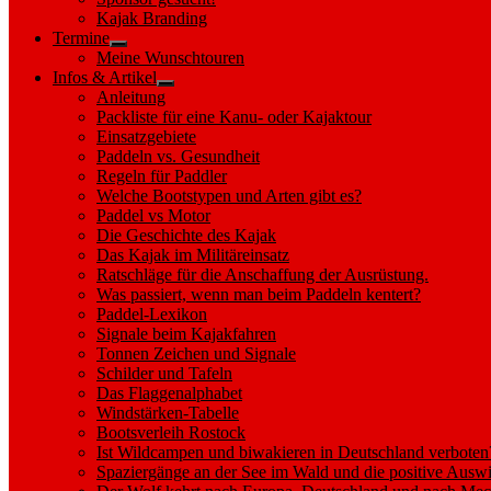
sub
Kajak Branding
menu
Termine
Show
Meine Wunschtouren
sub
Infos & Artikel
menu
Show
Anleitung
sub
Packliste für eine Kanu- oder Kajaktour
menu
Einsatzgebiete
Paddeln vs. Gesundheit
Regeln für Paddler
Welche Bootstypen und Arten gibt es?
Paddel vs Motor
Die Geschichte des Kajak
Das Kajak im Militäreinsatz
Ratschläge für die Anschaffung der Ausrüstung.
Was passiert, wenn man beim Paddeln kentert?
Paddel-Lexikon
Signale beim Kajakfahren
Tonnen Zeichen und Signale
Schilder und Tafeln
Das Flaggenalphabet
Windstärken-Tabelle
Bootsverleih Rostock
Ist Wildcampen und biwakieren in Deutschland verboten
Spaziergänge an der See im Wald und die positive Auswi