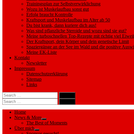
Trainingsplan zur Selbstverwirklichung
Wozu ist Muskelaufbau sonst gut
Erfolg braucht Kontrolle
Kraftsport und Muskelaufbau im Alter ab 50
Du bist krank, dann kuriere dich aus!
Was sind pflanzliche Steroide und wozu sind sie gut?
Meine turboschnellen Top-Rezepte mit richtig viel Eiwei
Der Kraftsport, dein Körper und dein genetische Limit
Spaziergänge an der See im Wald und die positive Auswi
Meine EK-Liste
Kontakt
Newsletter
Impressum
Datenschutzerklärung
Sitemap
Links
Search
search
for:
Search
Search
search
for:
Search
Home
News & More
Show
The Best of Moments
sub
Über mich
menu
Show
Sponsor gesucht!