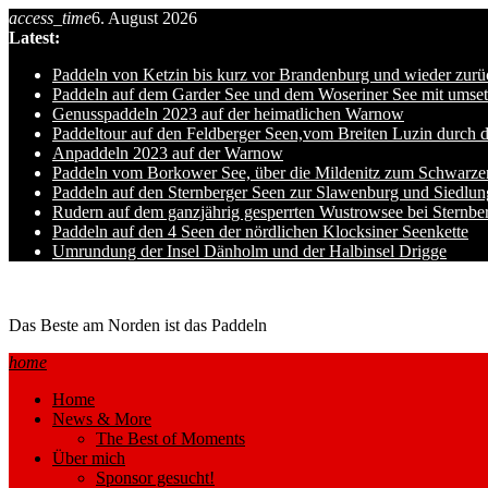
Skip
access_time
6. August 2026
to
Latest:
content
Paddeln von Ketzin bis kurz vor Brandenburg und wieder zurü
Paddeln auf dem Garder See und dem Woseriner See mit umset
Genusspaddeln 2023 auf der heimatlichen Warnow
Paddeltour auf den Feldberger Seen,vom Breiten Luzin durch 
Anpaddeln 2023 auf der Warnow
Paddeln vom Borkower See, über die Mildenitz zum Schwarze
Paddeln auf den Sternberger Seen zur Slawenburg und Siedlu
Rudern auf dem ganzjährig gesperrten Wustrowsee bei Sternbe
Paddeln auf den 4 Seen der nördlichen Klocksiner Seenkette
Umrundung der Insel Dänholm und der Halbinsel Drigge
Ole auf hro1.de
Das Beste am Norden ist das Paddeln
home
Home
News & More
The Best of Moments
Über mich
Sponsor gesucht!