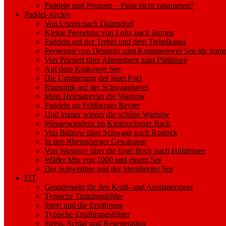
Paddeln und Preppen – Passt nicht zusammen?
Paddel-Archiv
Von Userin nach Dalmsdorf
Kleine Peenetour von Loitz nach Jarmen
Paddeln auf der Trebel und dem Trebelkanal
Peenetour von Demmin zum Kummerower See bis Somm
Von Priepert über Ahrensberg zum Plätlinsee
Auf dem Krakower See
Die Umquerung der Insel Poel
Romantik auf der Schwaanhavel
Mein Heimatrevier die Warnow
Paddeln im Feldberger Revier
Und immer wieder die schöne Warnow
Wasserwandern im Küstrinchener Bach
Von Bützow über Schwaan nach Rostock
In den Rheinsberger Gewässern
Von Wustrow über die Insel Bock nach Hiddensee
Wilder Mix von 1000 und einem See
Der Schweriner und der Sternberger See
FIT
Grundregeln für den Kraft- und Ausdauersport
Typische Trainingsfehler
Sport und die Ernährung
Typische Ernährungsfehler
Stress, Schlaf und Regeneration