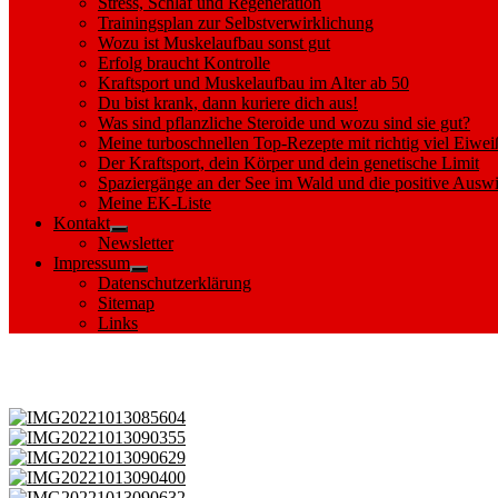
Stress, Schlaf und Regeneration
Trainingsplan zur Selbstverwirklichung
Wozu ist Muskelaufbau sonst gut
Erfolg braucht Kontrolle
Kraftsport und Muskelaufbau im Alter ab 50
Du bist krank, dann kuriere dich aus!
Was sind pflanzliche Steroide und wozu sind sie gut?
Meine turboschnellen Top-Rezepte mit richtig viel Eiwei
Der Kraftsport, dein Körper und dein genetische Limit
Spaziergänge an der See im Wald und die positive Auswi
Meine EK-Liste
Kontakt
Show
Newsletter
sub
Impressum
menu
Show
Datenschutzerklärung
sub
Sitemap
menu
Links
Images tagged "Hofsee"