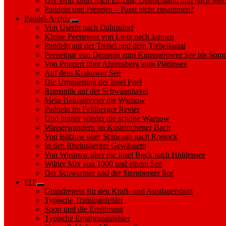
Der Wolf kehrt nach Europa, Deutschland und nach M
Paddeln und Preppen – Passt nicht zusammen?
Paddel-Archiv
Show
Von Userin nach Dalmsdorf
sub
Kleine Peenetour von Loitz nach Jarmen
menu
Paddeln auf der Trebel und dem Trebelkanal
Peenetour von Demmin zum Kummerower See bis Somm
Von Priepert über Ahrensberg zum Plätlinsee
Auf dem Krakower See
Die Umquerung der Insel Poel
Romantik auf der Schwaanhavel
Mein Heimatrevier die Warnow
Paddeln im Feldberger Revier
Und immer wieder die schöne Warnow
Wasserwandern im Küstrinchener Bach
Von Bützow über Schwaan nach Rostock
In den Rheinsberger Gewässern
Von Wustrow über die Insel Bock nach Hiddensee
Wilder Mix von 1000 und einem See
Der Schweriner und der Sternberger See
FIT
Show
Grundregeln für den Kraft- und Ausdauersport
sub
Typische Trainingsfehler
menu
Sport und die Ernährung
Typische Ernährungsfehler