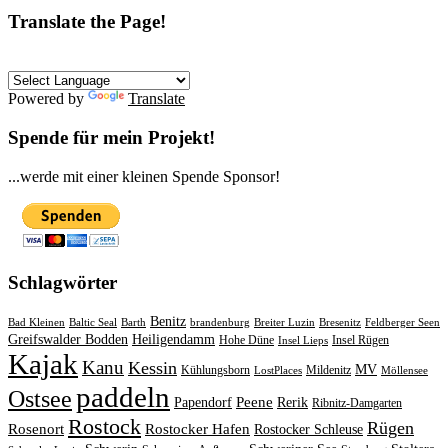
Translate the Page!
Powered by
Translate
Spende für mein Projekt!
...werde mit einer kleinen Spende Sponsor!
Schlagwörter
Benitz
Bad Kleinen
Baltic Seal
Barth
brandenburg
Breiter Luzin
Bresenitz
Feldberger Seen
Greifswalder Bodden
Heiligendamm
Hohe Düne
Insel Rügen
Insel Lieps
Kajak
Kanu
Kessin
MV
Kühlungsborn
Mildenitz
LostPlaces
Möllensee
paddeln
Ostsee
Peene
Papendorf
Rerik
Ribnitz-Damgarten
Rostock
Rügen
Rosenort
Rostocker Hafen
Rostocker Schleuse