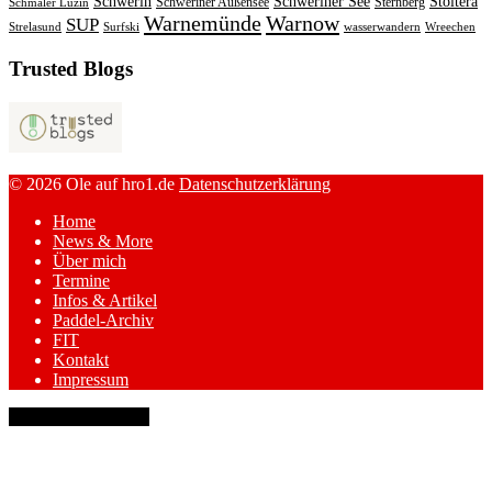
Schwerin
Schweriner See
Stoltera
Schweriner Außensee
Sternberg
Schmaler Luzin
Warnemünde
Warnow
SUP
Strelasund
Surfski
wasserwandern
Wreechen
Trusted Blogs
© 2026 Ole auf hro1.de
Datenschutzerklärung
Home
News & More
Über mich
Termine
Infos & Artikel
Paddel-Archiv
FIT
Kontakt
Impressum
keyboard_arrow_up