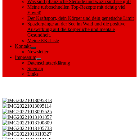
Was sind pflanzliche Steroide und wozu sind sie gut?
Meine turboschnellen Top-Rezepte mit richtig viel
Eiweiß
Der Kraftsport, dein Körper und dein genetische Limit
Spaziergänge an der See im Wald und die positive
Auswirkung auf die körperliche und mentale
Gesundheit.
Meine EK-Liste
Kontakt
Show
Newsletter
sub
Impressum
menu
Show
Datenschutzerklärung
sub
Sitemap
menu
Links
Images tagged "Hofsee"