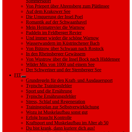
Sommersdorf
Von Priepert über Ahrensberg zum Plätlinsee
Auf dem Krakower See
Die Umquerung der Insel Poel
Romantik auf der Schwaanhavel
Mein Heimatrevier die Warnow
Paddeln im Feldberger Revier
Und immer wieder die schöne Warnow
Wasserwandern im Küstrinchener Bach
Von Bützow über Schwaan nach Rostock
In den Rheinsberger Gewässern
Von Wustrow über die Insel Bock nach Hiddensee
Wilder Mix von 1000 und einem See
Der Schweriner und der Sternberger See
FIT
Show
Grundregeln für den Kraft- und Ausdauersport
sub
Typische Trainingsfehler
menu
Sport und die Ernährung
Typische Ernährungsfehler
Stress, Schlaf und Regeneration
Trainingsplan zur Selbstverwirklichung
Wozu ist Muskelaufbau sonst gut
Erfolg braucht Kontrolle
Kraftsport und Muskelaufbau im Alter ab 50
Du bist krank, dann kuriere dich aus!