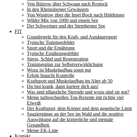
Von Bützow über Schwaan nach Rostock
In den Rheinsberger Gewässern
Von Wustrow über die Insel Bock nach Hiddensee
Wilder Mix von 1000 und einem See
Der Schweriner und der Sternberger See
FIT
Grundregeln für den Kraft- und Ausdauersport
Typische Trainingsfehler
Sport und die Ernährung
Typische Ernährungsfehler
Stress, Schlaf und Regeneration
Trainingsplan zur Selbstverwirklichung
Wozu ist Muskelaufbau sonst gut
Erfolg braucht Kontrolle
Kraftsport und Muskelaufbau im Alter ab 50
Du bist krank, dann kuriere dich aus!
Was sind pflanzliche Steroide und wozu sind sie gut?
Meine turboschnellen Top-Rezepte mit richtig viel
Eiweiß
Der Kraftsport, dein Körper und dein genetische Limit
Spaziergänge an der See im Wald und die positive
Auswirkung auf die körperliche und mentale
Gesundheit.
Meine EK-Liste
Kontakt