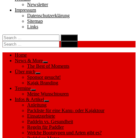
Newsletter
Impressum
Datenschutzerklärung
Sitemap
Links
Search
search
for:
Search
Search
search
for:
Search
Home
News & More
Show
The Best of Moments
sub
Über mich
menu
Show
Sponsor gesucht!
sub
Kajak Branding
menu
Termine
Show
Meine Wunschtouren
sub
Infos & Artikel
menu
Show
Anleitung
sub
Packliste für eine Kanu- oder Kajaktour
menu
Einsatzgebiete
Paddeln vs. Gesundheit
Regeln für Paddler
Welche Bootstypen und Arten gibt es?