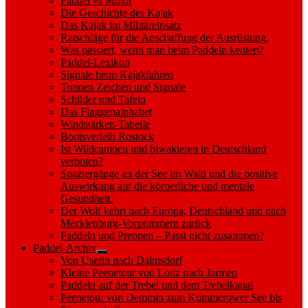
Paddel vs Motor
Die Geschichte des Kajak
Das Kajak im Militäreinsatz
Ratschläge für die Anschaffung der Ausrüstung.
Was passiert, wenn man beim Paddeln kentert?
Paddel-Lexikon
Signale beim Kajakfahren
Tonnen Zeichen und Signale
Schilder und Tafeln
Das Flaggenalphabet
Windstärken-Tabelle
Bootsverleih Rostock
Ist Wildcampen und biwakieren in Deutschland
verboten?
Spaziergänge an der See im Wald und die positive
Auswirkung auf die körperliche und mentale
Gesundheit.
Der Wolf kehrt nach Europa, Deutschland und nach
Mecklenburg-Vorpommern zurück
Paddeln und Preppen – Passt nicht zusammen?
Paddel-Archiv
Show
Von Userin nach Dalmsdorf
sub
Kleine Peenetour von Loitz nach Jarmen
menu
Paddeln auf der Trebel und dem Trebelkanal
Peenetour von Demmin zum Kummerower See bis