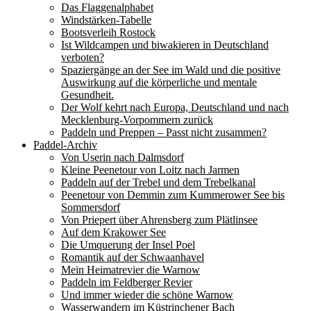
Das Flaggenalphabet
Windstärken-Tabelle
Bootsverleih Rostock
Ist Wildcampen und biwakieren in Deutschland
verboten?
Spaziergänge an der See im Wald und die positive
Auswirkung auf die körperliche und mentale
Gesundheit.
Der Wolf kehrt nach Europa, Deutschland und nach
Mecklenburg-Vorpommern zurück
Paddeln und Preppen – Passt nicht zusammen?
Paddel-Archiv
Von Userin nach Dalmsdorf
Kleine Peenetour von Loitz nach Jarmen
Paddeln auf der Trebel und dem Trebelkanal
Peenetour von Demmin zum Kummerower See bis
Sommersdorf
Von Priepert über Ahrensberg zum Plätlinsee
Auf dem Krakower See
Die Umquerung der Insel Poel
Romantik auf der Schwaanhavel
Mein Heimatrevier die Warnow
Paddeln im Feldberger Revier
Und immer wieder die schöne Warnow
Wasserwandern im Küstrinchener Bach