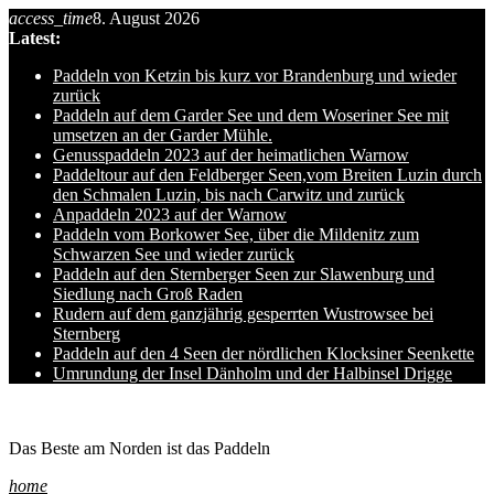
access_time
8. August 2026
Skip
Latest:
to
content
Paddeln von Ketzin bis kurz vor Brandenburg und wieder
zurück
Paddeln auf dem Garder See und dem Woseriner See mit
umsetzen an der Garder Mühle.
Genusspaddeln 2023 auf der heimatlichen Warnow
Paddeltour auf den Feldberger Seen,vom Breiten Luzin durch
den Schmalen Luzin, bis nach Carwitz und zurück
Anpaddeln 2023 auf der Warnow
Paddeln vom Borkower See, über die Mildenitz zum
Schwarzen See und wieder zurück
Paddeln auf den Sternberger Seen zur Slawenburg und
Siedlung nach Groß Raden
Rudern auf dem ganzjährig gesperrten Wustrowsee bei
Sternberg
Paddeln auf den 4 Seen der nördlichen Klocksiner Seenkette
Umrundung der Insel Dänholm und der Halbinsel Drigge
Ole auf hro1.de
Das Beste am Norden ist das Paddeln
home