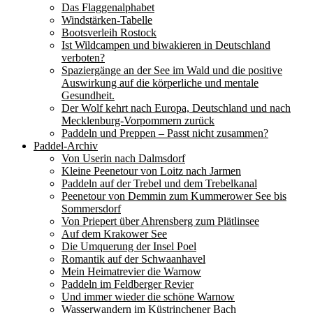
Das Flaggenalphabet
Windstärken-Tabelle
Bootsverleih Rostock
Ist Wildcampen und biwakieren in Deutschland
verboten?
Spaziergänge an der See im Wald und die positive
Auswirkung auf die körperliche und mentale
Gesundheit.
Der Wolf kehrt nach Europa, Deutschland und nach
Mecklenburg-Vorpommern zurück
Paddeln und Preppen – Passt nicht zusammen?
Paddel-Archiv
Von Userin nach Dalmsdorf
Kleine Peenetour von Loitz nach Jarmen
Paddeln auf der Trebel und dem Trebelkanal
Peenetour von Demmin zum Kummerower See bis
Sommersdorf
Von Priepert über Ahrensberg zum Plätlinsee
Auf dem Krakower See
Die Umquerung der Insel Poel
Romantik auf der Schwaanhavel
Mein Heimatrevier die Warnow
Paddeln im Feldberger Revier
Und immer wieder die schöne Warnow
Wasserwandern im Küstrinchener Bach