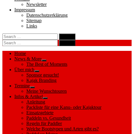
Newsletter
Impressum
Datenschutzerklärung
Sitemap
Links
Search
search
for:
Search
Search
search
for:
Search
Home
News & More
Show
The Best of Moments
sub
Über mich
menu
Show
Sponsor gesucht!
sub
Kajak Branding
menu
Termine
Show
Meine Wunschtouren
sub
Infos & Artikel
menu
Show
Anleitung
sub
Packliste für eine Kanu- oder Kajaktour
menu
Einsatzgebiete
Paddeln vs. Gesundheit
Regeln für Paddler
Welche Bootstypen und Arten gibt es?