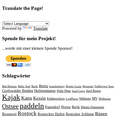
Translate the Page!
Powered by
Translate
Spende für mein Projekt!
...werde mit einer kleinen Spende Sponsor!
Schlagwörter
Benitz
Bad Kleinen
Baltic Seal
Barth
brandenburg
Breiter Luzin
Bresenitz
Feldberger Seen
Greifswalder Bodden
Heiligendamm
Hohe Düne
Insel Rügen
Insel Lieps
Kajak
Kanu
Kessin
MV
Kühlungsborn
Mildenitz
LostPlaces
Möllensee
paddeln
Ostsee
Peene
Papendorf
Rerik
Ribnitz-Damgarten
Rostock
Rügen
Rosenort
Rostocker Hafen
Rostocker Schleuse