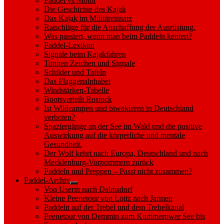
Paddel vs Motor
Die Geschichte des Kajak
Das Kajak im Militäreinsatz
Ratschläge für die Anschaffung der Ausrüstung.
Was passiert, wenn man beim Paddeln kentert?
Paddel-Lexikon
Signale beim Kajakfahren
Tonnen Zeichen und Signale
Schilder und Tafeln
Das Flaggenalphabet
Windstärken-Tabelle
Bootsverleih Rostock
Ist Wildcampen und biwakieren in Deutschland
verboten?
Spaziergänge an der See im Wald und die positive
Auswirkung auf die körperliche und mentale
Gesundheit.
Der Wolf kehrt nach Europa, Deutschland und nach
Mecklenburg-Vorpommern zurück
Paddeln und Preppen – Passt nicht zusammen?
Paddel-Archiv
Show
Von Userin nach Dalmsdorf
sub
Kleine Peenetour von Loitz nach Jarmen
menu
Paddeln auf der Trebel und dem Trebelkanal
Peenetour von Demmin zum Kummerower See bis