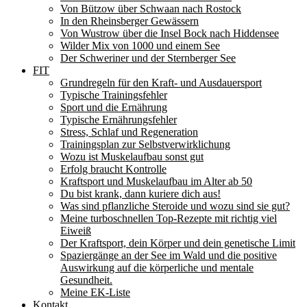
Von Bützow über Schwaan nach Rostock
In den Rheinsberger Gewässern
Von Wustrow über die Insel Bock nach Hiddensee
Wilder Mix von 1000 und einem See
Der Schweriner und der Sternberger See
FIT
Grundregeln für den Kraft- und Ausdauersport
Typische Trainingsfehler
Sport und die Ernährung
Typische Ernährungsfehler
Stress, Schlaf und Regeneration
Trainingsplan zur Selbstverwirklichung
Wozu ist Muskelaufbau sonst gut
Erfolg braucht Kontrolle
Kraftsport und Muskelaufbau im Alter ab 50
Du bist krank, dann kuriere dich aus!
Was sind pflanzliche Steroide und wozu sind sie gut?
Meine turboschnellen Top-Rezepte mit richtig viel
Eiweiß
Der Kraftsport, dein Körper und dein genetische Limit
Spaziergänge an der See im Wald und die positive
Auswirkung auf die körperliche und mentale
Gesundheit.
Meine EK-Liste
Kontakt