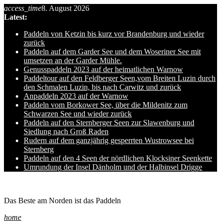
access_time
8. August 2026
Skip
Latest:
to
content
Paddeln von Ketzin bis kurz vor Brandenburg und wieder
zurück
Paddeln auf dem Garder See und dem Woseriner See mit
umsetzen an der Garder Mühle.
Genusspaddeln 2023 auf der heimatlichen Warnow
Paddeltour auf den Feldberger Seen,vom Breiten Luzin durch
den Schmalen Luzin, bis nach Carwitz und zurück
Anpaddeln 2023 auf der Warnow
Paddeln vom Borkower See, über die Mildenitz zum
Schwarzen See und wieder zurück
Paddeln auf den Sternberger Seen zur Slawenburg und
Siedlung nach Groß Raden
Rudern auf dem ganzjährig gesperrten Wustrowsee bei
Sternberg
Paddeln auf den 4 Seen der nördlichen Klocksiner Seenkette
Umrundung der Insel Dänholm und der Halbinsel Drigge
Ole auf hro1.de
Das Beste am Norden ist das Paddeln
home