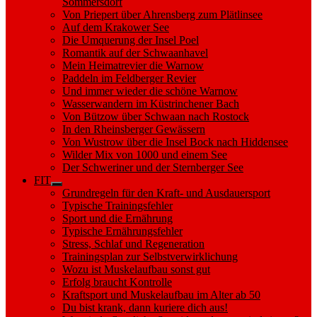
Sommersdorf
Von Priepert über Ahrensberg zum Plätlinsee
Auf dem Krakower See
Die Umquerung der Insel Poel
Romantik auf der Schwaanhavel
Mein Heimatrevier die Warnow
Paddeln im Feldberger Revier
Und immer wieder die schöne Warnow
Wasserwandern im Küstrinchener Bach
Von Bützow über Schwaan nach Rostock
In den Rheinsberger Gewässern
Von Wustrow über die Insel Bock nach Hiddensee
Wilder Mix von 1000 und einem See
Der Schweriner und der Sternberger See
FIT
Show
Grundregeln für den Kraft- und Ausdauersport
sub
Typische Trainingsfehler
menu
Sport und die Ernährung
Typische Ernährungsfehler
Stress, Schlaf und Regeneration
Trainingsplan zur Selbstverwirklichung
Wozu ist Muskelaufbau sonst gut
Erfolg braucht Kontrolle
Kraftsport und Muskelaufbau im Alter ab 50
Du bist krank, dann kuriere dich aus!