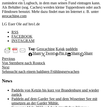
zumindest ein Logbuch, in dem man seinen Fund eintragen kann.
Als Behälter (sog. Caches) werden kleine Tupperdosen oder auch
Filmdosen benutzt. Mehr dazu findet man im Internet z. B. unter
geocaching.com
LG Euer Ole auf hro1.de
RSS
FACEBOOK
INSTAGRAM
Tag:
Geocaching
Kajak
paddeln
Share
Tweet
Pin it
Share
Share
Beitragsnavigation
Previous
Previous
Von Sternberg nach Rostock
post:
Next
Next
Sehnsucht nach einem baldigen Frühlingserwachen
post:
News
Paddeln von Ketzin bis kurz vor Brandenburg und wieder
zurück
Paddeln auf dem Garder See und dem Woseriner See mit
umsetzen an der Garder Mühle.