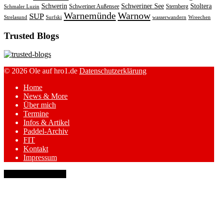
Schwerin
Schweriner See
Stoltera
Schweriner Außensee
Sternberg
Schmaler Luzin
Warnemünde
Warnow
SUP
Strelasund
Surfski
wasserwandern
Wreechen
Trusted Blogs
© 2026 Ole auf hro1.de
Datenschutzerklärung
Home
News & More
Über mich
Termine
Infos & Artikel
Paddel-Archiv
FIT
Kontakt
Impressum
keyboard_arrow_up