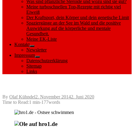
Was sind pflanzliche Steroide und wozu sind sie gut?
Meine turboschnellen Top-Rezepte mit richtig viel
Eiweiß
Der Kraftsport, dein Körper und dein genetische Limit
Spaziergänge an der See im Wald und die positive
Auswirkung auf die körperliche und mentale
Gesundheit.
Meine EK-Liste
Kontakt
Show
Newsletter
sub
Impressum
menu
Show
Datenschutzerklärung
sub
Sitemap
menu
Links
Paddeln und Geocaching
Posted
By
Olaf Kühndel
2. November 2014
2. Juni 2020
on
Time to Read:
1 min
-
177
words