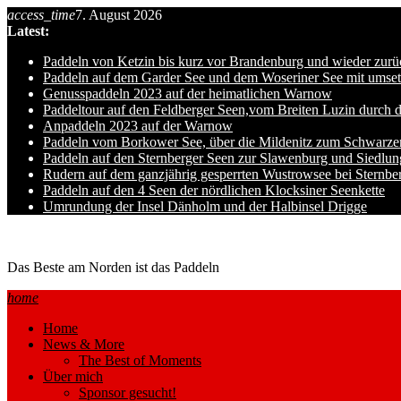
Skip
access_time
7. August 2026
to
Latest:
content
Paddeln von Ketzin bis kurz vor Brandenburg und wieder zurü
Paddeln auf dem Garder See und dem Woseriner See mit umset
Genusspaddeln 2023 auf der heimatlichen Warnow
Paddeltour auf den Feldberger Seen,vom Breiten Luzin durch 
Anpaddeln 2023 auf der Warnow
Paddeln vom Borkower See, über die Mildenitz zum Schwarze
Paddeln auf den Sternberger Seen zur Slawenburg und Siedlu
Rudern auf dem ganzjährig gesperrten Wustrowsee bei Sternbe
Paddeln auf den 4 Seen der nördlichen Klocksiner Seenkette
Umrundung der Insel Dänholm und der Halbinsel Drigge
Ole auf hro1.de
Das Beste am Norden ist das Paddeln
home
Home
News & More
The Best of Moments
Über mich
Sponsor gesucht!