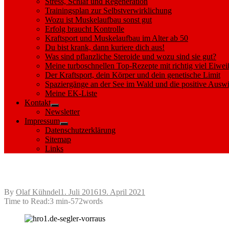
Stress, Schlaf und Regeneration
Trainingsplan zur Selbstverwirklichung
Wozu ist Muskelaufbau sonst gut
Erfolg braucht Kontrolle
Kraftsport und Muskelaufbau im Alter ab 50
Du bist krank, dann kuriere dich aus!
Was sind pflanzliche Steroide und wozu sind sie gut?
Meine turboschnellen Top-Rezepte mit richtig viel Eiwei
Der Kraftsport, dein Körper und dein genetische Limit
Spaziergänge an der See im Wald und die positive Auswi
Meine EK-Liste
Kontakt
Show
Newsletter
sub
Impressum
menu
Show
Datenschutzerklärung
sub
Sitemap
menu
Links
Paddeln vor dem Darsser Ort
Posted
By
Olaf Kühndel
1. Juli 2016
19. April 2021
on
Time to Read:
3 min
-
572
words