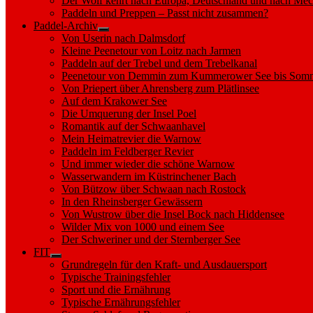
Der Wolf kehrt nach Europa, Deutschland und nach M
Paddeln und Preppen – Passt nicht zusammen?
Paddel-Archiv
Show
Von Userin nach Dalmsdorf
sub
Kleine Peenetour von Loitz nach Jarmen
menu
Paddeln auf der Trebel und dem Trebelkanal
Peenetour von Demmin zum Kummerower See bis Somm
Von Priepert über Ahrensberg zum Plätlinsee
Auf dem Krakower See
Die Umquerung der Insel Poel
Romantik auf der Schwaanhavel
Mein Heimatrevier die Warnow
Paddeln im Feldberger Revier
Und immer wieder die schöne Warnow
Wasserwandern im Küstrinchener Bach
Von Bützow über Schwaan nach Rostock
In den Rheinsberger Gewässern
Von Wustrow über die Insel Bock nach Hiddensee
Wilder Mix von 1000 und einem See
Der Schweriner und der Sternberger See
FIT
Show
Grundregeln für den Kraft- und Ausdauersport
sub
Typische Trainingsfehler
menu
Sport und die Ernährung
Typische Ernährungsfehler