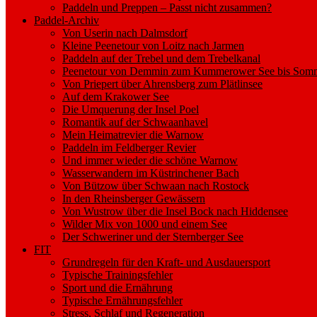
Paddeln und Preppen – Passt nicht zusammen?
Paddel-Archiv
Von Userin nach Dalmsdorf
Kleine Peenetour von Loitz nach Jarmen
Paddeln auf der Trebel und dem Trebelkanal
Peenetour von Demmin zum Kummerower See bis Somm
Von Priepert über Ahrensberg zum Plätlinsee
Auf dem Krakower See
Die Umquerung der Insel Poel
Romantik auf der Schwaanhavel
Mein Heimatrevier die Warnow
Paddeln im Feldberger Revier
Und immer wieder die schöne Warnow
Wasserwandern im Küstrinchener Bach
Von Bützow über Schwaan nach Rostock
In den Rheinsberger Gewässern
Von Wustrow über die Insel Bock nach Hiddensee
Wilder Mix von 1000 und einem See
Der Schweriner und der Sternberger See
FIT
Grundregeln für den Kraft- und Ausdauersport
Typische Trainingsfehler
Sport und die Ernährung
Typische Ernährungsfehler
Stress, Schlaf und Regeneration