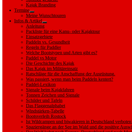
sub
Kajak Branding
menu
Termine
Show
Meine Wunschtouren
sub
Infos & Artikel
menu
Show
Anleitung
sub
Packliste für eine Kanu- oder Kajaktour
menu
Einsatzgebiete
Paddeln vs. Gesundheit
Regeln für Paddler
Welche Bootstypen und Arten gibt es?
Paddel vs Motor
Die Geschichte des Kajak
Das Kajak im Militäreinsatz
Ratschläge für die Anschaffung der Ausrüstung.
Was passiert, wenn man beim Paddeln kentert?
Paddel-Lexikon
Signale beim Kajakfahren
Tonnen Zeichen und Signale
Schilder und Tafeln
Das Flaggenalphabet
Windstärken-Tabelle
Bootsverleih Rostock
Ist Wildcampen und biwakieren in Deutschland verboten
Spaziergänge an der See im Wald und die positive Auswi