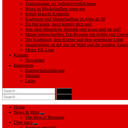
Trainingsplan zur Selbstverwirklichung
Wozu ist Muskelaufbau sonst gut
Erfolg braucht Kontrolle
Kraftsport und Muskelaufbau im Alter ab 50
Du bist krank, dann kuriere dich aus!
Was sind pflanzliche Steroide und wozu sind sie gut?
Meine turboschnellen Top-Rezepte mit richtig viel Eiwei
Der Kraftsport, dein Körper und dein genetische Limit
Spaziergänge an der See im Wald und die positive Auswi
Meine EK-Liste
Kontakt
Newsletter
Impressum
Datenschutzerklärung
Sitemap
Links
Search
search
for:
Search
Search
search
for:
Search
Home
News & More
Show
The Best of Moments
sub
Über mich
menu
Show
Sponsor gesucht!