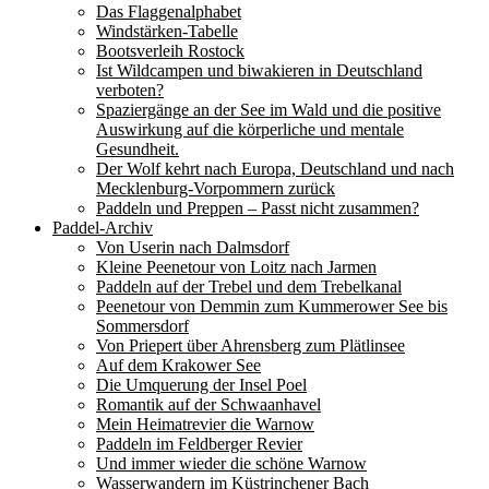
Das Flaggenalphabet
Windstärken-Tabelle
Bootsverleih Rostock
Ist Wildcampen und biwakieren in Deutschland
verboten?
Spaziergänge an der See im Wald und die positive
Auswirkung auf die körperliche und mentale
Gesundheit.
Der Wolf kehrt nach Europa, Deutschland und nach
Mecklenburg-Vorpommern zurück
Paddeln und Preppen – Passt nicht zusammen?
Paddel-Archiv
Von Userin nach Dalmsdorf
Kleine Peenetour von Loitz nach Jarmen
Paddeln auf der Trebel und dem Trebelkanal
Peenetour von Demmin zum Kummerower See bis
Sommersdorf
Von Priepert über Ahrensberg zum Plätlinsee
Auf dem Krakower See
Die Umquerung der Insel Poel
Romantik auf der Schwaanhavel
Mein Heimatrevier die Warnow
Paddeln im Feldberger Revier
Und immer wieder die schöne Warnow
Wasserwandern im Küstrinchener Bach