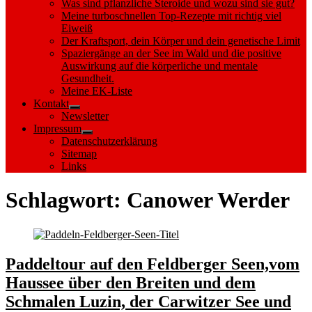
Was sind pflanzliche Steroide und wozu sind sie gut?
Meine turboschnellen Top-Rezepte mit richtig viel
Eiweiß
Der Kraftsport, dein Körper und dein genetische Limit
Spaziergänge an der See im Wald und die positive
Auswirkung auf die körperliche und mentale
Gesundheit.
Meine EK-Liste
Kontakt
Show
Newsletter
sub
Impressum
menu
Show
Datenschutzerklärung
sub
Sitemap
menu
Links
Schlagwort:
Canower Werder
Paddeltour auf den Feldberger Seen,vom
Haussee über den Breiten und dem
Schmalen Luzin, der Carwitzer See und