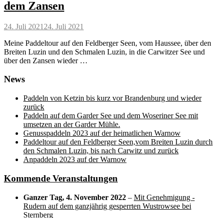
dem Zansen
Posted
24. Juli 2021
24. Juli 2021
on
Meine Paddeltour auf den Feldberger Seen, vom Haussee, über den
Breiten Luzin und den Schmalen Luzin, in die Carwitzer See und
über den Zansen wieder …
News
Paddeln von Ketzin bis kurz vor Brandenburg und wieder
zurück
Paddeln auf dem Garder See und dem Woseriner See mit
umsetzen an der Garder Mühle.
Genusspaddeln 2023 auf der heimatlichen Warnow
Paddeltour auf den Feldberger Seen,vom Breiten Luzin durch
den Schmalen Luzin, bis nach Carwitz und zurück
Anpaddeln 2023 auf der Warnow
Kommende Veranstaltungen
Ganzer Tag,
4. November 2022
–
Mit Genehmigung -
Rudern auf dem ganzjährig gesperrten Wustrowsee bei
Sternberg