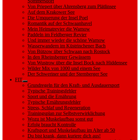
Sommersdorf
Von Priepert über Ahrensberg zum Plätlinsee
Auf dem Krakower See
Die Umquerung der Insel Poel
Romantik auf der Schwaanhavel
Mein Heimatrevier die Warnow
Paddeln im Feldberger Revier
Und immer wieder die schöne Warnow
Wasserwandern im Küstrinchener Bach
Von Bützow über Schwaan nach Rostock
In den Rheinsberger Gewässern
Von Wustrow über die Insel Bock nach Hiddensee
Wilder Mix von 1000 und einem See
Der Schweriner und der Sternberger See
FIT
Show
Grundregeln für den Kraft- und Ausdauersport
sub
Typische Trainingsfehler
menu
Sport und die Ernährung
Typische Ernährungsfehler
Stress, Schlaf und Regeneration
Trainingsplan zur Selbstverwirklichung
Wozu ist Muskelaufbau sonst gut
Erfolg braucht Kontrolle
Kraftsport und Muskelaufbau im Alter ab 50
Du bist krank, dann kuriere dich aus!