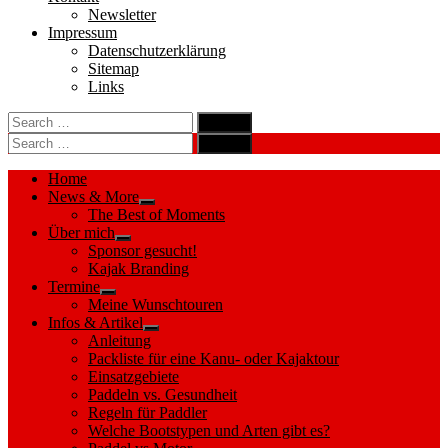
Newsletter
Impressum
Datenschutzerklärung
Sitemap
Links
Search
search
for:
Search
Search
search
for:
Search
Home
News & More
Show
The Best of Moments
sub
Über mich
menu
Show
Sponsor gesucht!
sub
Kajak Branding
menu
Termine
Show
Meine Wunschtouren
sub
Infos & Artikel
menu
Show
Anleitung
sub
Packliste für eine Kanu- oder Kajaktour
menu
Einsatzgebiete
Paddeln vs. Gesundheit
Regeln für Paddler
Welche Bootstypen und Arten gibt es?