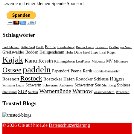
...werde mit einer kleinen Spende Sponsor!
Schlagwörter
Benitz
Bad Kleinen
Baltic Seal
Barth
brandenburg
Breiter Luzin
Bresenitz
Feldberger Seen
Greifswalder Bodden
Heiligendamm
Hohe Düne
Insel Rügen
Insel Lieps
Kajak
Kanu
Kessin
MV
Kühlungsborn
Mildenitz
LostPlaces
Möllensee
paddeln
Ostsee
Peene
Papendorf
Rerik
Ribnitz-Damgarten
Rostock
Rügen
Rosenort
Rostocker Hafen
Rostocker Schleuse
Schwerin
Schweriner See
Stoltera
Schweriner Außensee
Sternberg
Schmaler Luzin
Warnemünde
Warnow
SUP
Strelasund
Surfski
wasserwandern
Wreechen
Trusted Blogs
© 2026 Ole auf hro1.de
Datenschutzerklärung