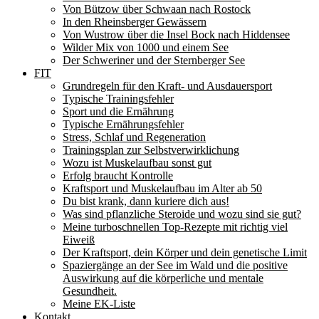
Von Bützow über Schwaan nach Rostock
In den Rheinsberger Gewässern
Von Wustrow über die Insel Bock nach Hiddensee
Wilder Mix von 1000 und einem See
Der Schweriner und der Sternberger See
FIT
Grundregeln für den Kraft- und Ausdauersport
Typische Trainingsfehler
Sport und die Ernährung
Typische Ernährungsfehler
Stress, Schlaf und Regeneration
Trainingsplan zur Selbstverwirklichung
Wozu ist Muskelaufbau sonst gut
Erfolg braucht Kontrolle
Kraftsport und Muskelaufbau im Alter ab 50
Du bist krank, dann kuriere dich aus!
Was sind pflanzliche Steroide und wozu sind sie gut?
Meine turboschnellen Top-Rezepte mit richtig viel
Eiweiß
Der Kraftsport, dein Körper und dein genetische Limit
Spaziergänge an der See im Wald und die positive
Auswirkung auf die körperliche und mentale
Gesundheit.
Meine EK-Liste
Kontakt