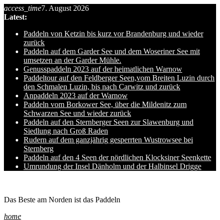
access_time
7. August 2026
Skip
Latest:
to
content
Paddeln von Ketzin bis kurz vor Brandenburg und wieder
zurück
Paddeln auf dem Garder See und dem Woseriner See mit
umsetzen an der Garder Mühle.
Genusspaddeln 2023 auf der heimatlichen Warnow
Paddeltour auf den Feldberger Seen,vom Breiten Luzin durch
den Schmalen Luzin, bis nach Carwitz und zurück
Anpaddeln 2023 auf der Warnow
Paddeln vom Borkower See, über die Mildenitz zum
Schwarzen See und wieder zurück
Paddeln auf den Sternberger Seen zur Slawenburg und
Siedlung nach Groß Raden
Rudern auf dem ganzjährig gesperrten Wustrowsee bei
Sternberg
Paddeln auf den 4 Seen der nördlichen Klocksiner Seenkette
Umrundung der Insel Dänholm und der Halbinsel Drigge
Ole auf hro1.de
Das Beste am Norden ist das Paddeln
home