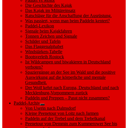
Paddel vs Motor
Die Geschichte des Kajak
Das Kajak im Militäreinsatz
Ratschläge für die Anschaffung der Ausrüstung.
Was passiert, wenn man beim Paddeln kentert?
Paddel-Lexikon
Signale beim Kajakfahren
Tonnen Zeichen und Signale
Schilder und Tafeln
Das Flaggenalphabet
Windstärken-Tabelle
Bootsverleih Rostock
Ist Wildcampen und biwakieren in Deutschland
verboten?
Spaziergänge an der See im Wald und die positive
Auswirkung auf die körperliche und mentale
Gesundheit.
Der Wolf kehrt nach Europa, Deutschland und nach
Mecklenburg-Vorpommern zurück
Paddeln und Preppen – Passt nicht zusammen?
Paddel-Archiv
Show
Von Userin nach Dalmsdorf
sub
Kleine Peenetour von Loitz nach Jarmen
menu
Paddeln auf der Trebel und dem Trebelkanal
Peenetour von Demmin zum Kummerower See bis