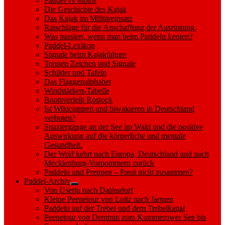
Paddel vs Motor
Die Geschichte des Kajak
Das Kajak im Militäreinsatz
Ratschläge für die Anschaffung der Ausrüstung.
Was passiert, wenn man beim Paddeln kentert?
Paddel-Lexikon
Signale beim Kajakfahren
Tonnen Zeichen und Signale
Schilder und Tafeln
Das Flaggenalphabet
Windstärken-Tabelle
Bootsverleih Rostock
Ist Wildcampen und biwakieren in Deutschland
verboten?
Spaziergänge an der See im Wald und die positive
Auswirkung auf die körperliche und mentale
Gesundheit.
Der Wolf kehrt nach Europa, Deutschland und nach
Mecklenburg-Vorpommern zurück
Paddeln und Preppen – Passt nicht zusammen?
Paddel-Archiv
Show
Von Userin nach Dalmsdorf
sub
Kleine Peenetour von Loitz nach Jarmen
menu
Paddeln auf der Trebel und dem Trebelkanal
Peenetour von Demmin zum Kummerower See bis