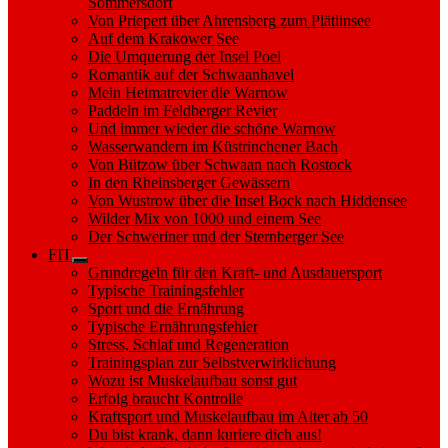
Sommersdorf
Von Priepert über Ahrensberg zum Plätlinsee
Auf dem Krakower See
Die Umquerung der Insel Poel
Romantik auf der Schwaanhavel
Mein Heimatrevier die Warnow
Paddeln im Feldberger Revier
Und immer wieder die schöne Warnow
Wasserwandern im Küstrinchener Bach
Von Bützow über Schwaan nach Rostock
In den Rheinsberger Gewässern
Von Wustrow über die Insel Bock nach Hiddensee
Wilder Mix von 1000 und einem See
Der Schweriner und der Sternberger See
FIT
Show
Grundregeln für den Kraft- und Ausdauersport
sub
Typische Trainingsfehler
menu
Sport und die Ernährung
Typische Ernährungsfehler
Stress, Schlaf und Regeneration
Trainingsplan zur Selbstverwirklichung
Wozu ist Muskelaufbau sonst gut
Erfolg braucht Kontrolle
Kraftsport und Muskelaufbau im Alter ab 50
Du bist krank, dann kuriere dich aus!