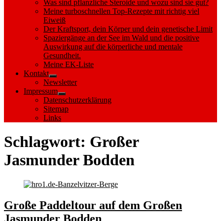
Was sind pflanzliche Steroide und wozu sind sie gut?
Meine turboschnellen Top-Rezepte mit richtig viel
Eiweiß
Der Kraftsport, dein Körper und dein genetische Limit
Spaziergänge an der See im Wald und die positive
Auswirkung auf die körperliche und mentale
Gesundheit.
Meine EK-Liste
Kontakt
Show
Newsletter
sub
Impressum
menu
Show
Datenschutzerklärung
sub
Sitemap
menu
Links
Schlagwort:
Großer
Jasmunder Bodden
Große Paddeltour auf dem Großen
Jasmunder Bodden