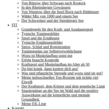
Von Bützow über Schwaan nach Rostock
In den Rheinsberger Gewässern
Von Wustrow über die Insel Bock nach Hiddensee
Wilder Mix von 1000 und einem See
Der Schweriner und der Sternberger See
FIT
Grundregeln für den Kraft- und Ausdauersport
Typische Trainingsfehler
Sport und die Ernährung
Typische Ernährungsfehler
Stress, Schlaf und Regeneration
Trainingsplan zur Selbstverwirklichung
Wozu ist Muskelaufbau sonst gut
Erfolg braucht Kontrolle
Kraftsport und Muskelaufbau im Alter ab 50
Du bist krank, dann kuriere dich aus!
Was sind pflanzliche Steroide und wozu sind sie gut?
Meine turboschnellen Top-Rezepte mit richtig viel
Eiweiß
Der Kraftsport, dein Körper und dein genetische Limit
Spaziergänge an der See im Wald und die positive
Auswirkung auf die körperliche und mentale
Gesundheit.
Meine EK-Liste
Kontakt