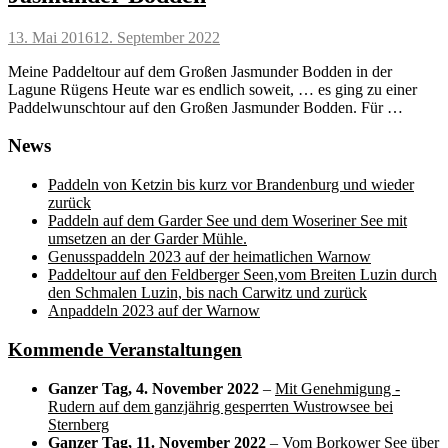
Posted
13. Mai 2016
12. September 2022
on
Meine Paddeltour auf dem Großen Jasmunder Bodden in der
Lagune Rügens Heute war es endlich soweit, … es ging zu einer
Paddelwunschtour auf den Großen Jasmunder Bodden. Für …
News
Paddeln von Ketzin bis kurz vor Brandenburg und wieder
zurück
Paddeln auf dem Garder See und dem Woseriner See mit
umsetzen an der Garder Mühle.
Genusspaddeln 2023 auf der heimatlichen Warnow
Paddeltour auf den Feldberger Seen,vom Breiten Luzin durch
den Schmalen Luzin, bis nach Carwitz und zurück
Anpaddeln 2023 auf der Warnow
Kommende Veranstaltungen
Ganzer Tag,
4. November 2022
–
Mit Genehmigung -
Rudern auf dem ganzjährig gesperrten Wustrowsee bei
Sternberg
Ganzer Tag,
11. November 2022
–
Vom Borkower See über