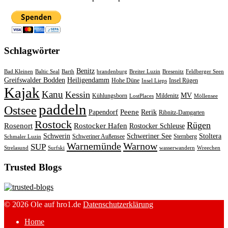
Schlagwörter
Benitz
Bad Kleinen
Baltic Seal
Barth
brandenburg
Breiter Luzin
Bresenitz
Feldberger Seen
Greifswalder Bodden
Heiligendamm
Hohe Düne
Insel Rügen
Insel Lieps
Kajak
Kanu
Kessin
MV
Kühlungsborn
Mildenitz
LostPlaces
Möllensee
paddeln
Ostsee
Peene
Papendorf
Rerik
Ribnitz-Damgarten
Rostock
Rügen
Rosenort
Rostocker Hafen
Rostocker Schleuse
Schwerin
Schweriner See
Stoltera
Schweriner Außensee
Sternberg
Schmaler Luzin
Warnemünde
Warnow
SUP
Strelasund
Surfski
wasserwandern
Wreechen
Trusted Blogs
© 2026 Ole auf hro1.de
Datenschutzerklärung
Home