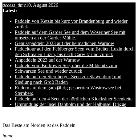
access_time
10. August 2026
Skip
Latest:
to
content
Paddeln von Ketzin bis kurz vor Brandenburg und wieder
zurück
Paddeln auf dem Garder See und dem Woseriner See mit
umsetzen an der Garder Mühle.
Genusspaddeln 2023 auf der heimatlichen Warnow
Paddeltour auf den Feldberger Seen,vom Breiten Luzin durch
den Schmalen Luzin, bis nach Carwitz und zurück
Anpaddeln 2023 auf der Warnow
Paddeln vom Borkower See, über die Mildenitz zum
Schwarzen See und wieder zurück
Paddeln auf den Sternberger Seen zur Slawenburg und
Siedlung nach Groß Raden
Rudern auf dem ganzjährig gesperrten Wustrowsee bei
Sternberg
Paddeln auf den 4 Seen der nördlichen Klocksiner Seenkette
Umrundung der Insel Dänholm und der Halbinsel Drigge
Ole auf hro1.de
Das Beste am Norden ist das Paddeln
home