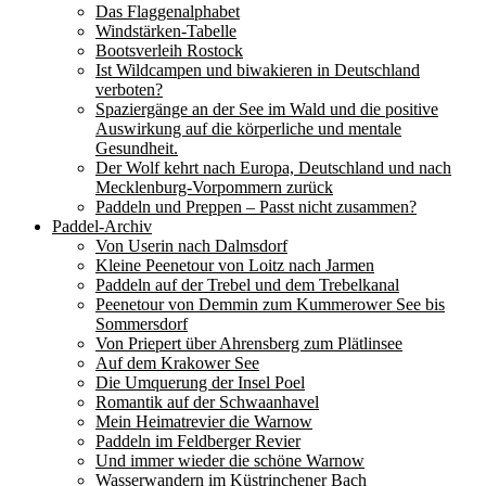
Das Flaggenalphabet
Windstärken-Tabelle
Bootsverleih Rostock
Ist Wildcampen und biwakieren in Deutschland
verboten?
Spaziergänge an der See im Wald und die positive
Auswirkung auf die körperliche und mentale
Gesundheit.
Der Wolf kehrt nach Europa, Deutschland und nach
Mecklenburg-Vorpommern zurück
Paddeln und Preppen – Passt nicht zusammen?
Paddel-Archiv
Von Userin nach Dalmsdorf
Kleine Peenetour von Loitz nach Jarmen
Paddeln auf der Trebel und dem Trebelkanal
Peenetour von Demmin zum Kummerower See bis
Sommersdorf
Von Priepert über Ahrensberg zum Plätlinsee
Auf dem Krakower See
Die Umquerung der Insel Poel
Romantik auf der Schwaanhavel
Mein Heimatrevier die Warnow
Paddeln im Feldberger Revier
Und immer wieder die schöne Warnow
Wasserwandern im Küstrinchener Bach