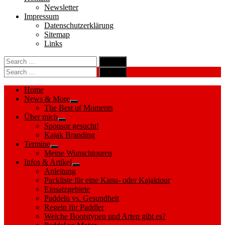
Newsletter
Impressum
Datenschutzerklärung
Sitemap
Links
Search
search
for:
Search
Search
search
for:
Search
Home
News & More
Show
The Best of Moments
sub
Über mich
menu
Show
Sponsor gesucht!
sub
Kajak Branding
menu
Termine
Show
Meine Wunschtouren
sub
Infos & Artikel
menu
Show
Anleitung
sub
Packliste für eine Kanu- oder Kajaktour
menu
Einsatzgebiete
Paddeln vs. Gesundheit
Regeln für Paddler
Welche Bootstypen und Arten gibt es?