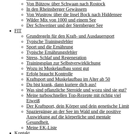
Von Bützow über Schwaan nach Rostock
In den Rheinsberger Gewässern
Von Wustrow über die Insel Bock nach Hiddensee
Wilder Mix von 1000 und einem See
Der Schweriner und der Sternberger See
FIT
Grundregeln für den Kraft- und Ausdauersport
Typische Trainingsfehler
Sport und die Ernährung
Typische Ernährungsfehler
Stress, Schlaf und Regeneration
Trainingsplan zur Selbstverwirklichung
Wozu ist Muskelaufbau sonst gut
Erfolg braucht Kontrolle
Kraftsport und Muskelaufbau im Alter ab 50
Du bist krank, dann kuriere dich aus!
Was sind pflanzliche Steroide und wozu sind sie gut?
Meine turboschnellen Top-Rezepte mit richtig viel
Eiweiß
Der Kraftsport, dein Körper und dein genetische Limit
Spaziergänge an der See im Wald und die positive
Auswirkung auf die körperliche und mentale
Gesundheit.
Meine EK-Liste
Kontakt