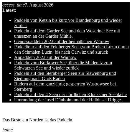
access_time
7. August 2026
Skip
Latest:
to
content
Paddeln von Ketzin bis kurz vor Brandenburg und wieder
zurück
Paddeln auf dem Garder See und dem Woseriner See mit
umsetzen an der Garder Mühle.
Genusspaddeln 2023 auf der heimatlichen Warnow
Paddeltour auf den Feldberger Seen,vom Breiten Luzin durch
den Schmalen Luzin, bis nach Carwitz und zurück
Anpaddeln 2023 auf der Warnow
Paddeln vom Borkower See, über die Mildenitz zum
Schwarzen See und wieder zurück
Paddeln auf den Sternberger Seen zur Slawenburg und
Siedlung nach Groß Raden
Rudern auf dem ganzjährig gesperrten Wustrowsee bei
Sternberg
Paddeln auf den 4 Seen der nördlichen Klocksiner Seenkette
Umrundung der Insel Dänholm und der Halbinsel Drigge
Ole auf hro1.de
Das Beste am Norden ist das Paddeln
home