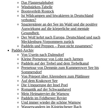
Das Flaggenalphabet
Windstärken-Tabelle
Bootsverleih Rostock
Ist Wildcampen und biwakieren in Deutschland
verboten?
Spaziergänge an der See im Wald und die positive
Auswirkung auf die körperliche und mentale
Gesundheit.
Der Wolf kehrt nach Europa, Deutschland und nach
Mecklenburg-Vorpommern zurück
Paddeln und Preppen – Passt nicht zusammen?
Paddel-Archiv
Von Userin nach Dalmsdorf
Kleine Peenetour von Loitz nach Jarmen
Paddeln auf der Trebel und dem Trebelkanal
Peenetour von Demmin zum Kummerower See bis
Sommersdorf
Von Priepert über Ahrensberg zum Plätlinsee
Auf dem Krakower See
Die Umquerung der Insel Poel
Romantik auf der Schwaanhavel
Mein Heimatrevier die Warnow
Paddeln im Feldberger Revier
Und immer wieder die schöne Warnow
Wasserwandern im Küstrinchener Bach