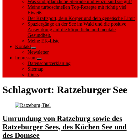
Was sind pflanzliche Steroide und wozu sind sie gut?
Meine turboschnellen Top-Rezepte mit richtig viel
Eiweiß
Der Kraftsport, dein Körper und dein genetische Limit
Spaziergänge an der See im Wald und die positive
Auswirkung auf die körperliche und mentale
Gesundheit.
Meine EK-Liste
Kontakt
Show
Newsletter
sub
Impressum
menu
Show
Datenschutzerklärung
sub
Sitemap
menu
Links
Schlagwort:
Ratzeburger See
Umrundung von Ratzeburg sowie des
Ratzeburger Sees, des Küchen See und
des Domsee