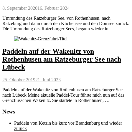
Posted
8. September 2020
16. Februar 2024
on
Umrundung des Ratzeburger See, von Rothenhusen, nach
Ratzeburg und dann durch den Küchensee und den Domsee zurück.
Die Umrundung des Ratzeburger Sees, begann wieder in …
Paddeln auf der Wakenitz von
Rothenhusen am Ratzeburger See nach
Lübeck
Posted
25. Oktober 2019
21. Juni 2023
on
Paddeln auf der Wakenitz von Rothenhusen am Ratzeburger See
nach Lübeck Meine aktuelle Paddel-Tour führte mich nun auf das
Grenzflüsschen Wakenitz. Sie startete in Rothenhusen, …
News
Paddeln von Ketzin bis kurz vor Brandenburg und wieder
zurück