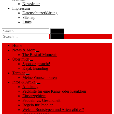
Newsletter
Impressum
Datenschutzerklärung
Sitemap
Links
Search
search
for:
Search
Search
search
for:
Search
Home
News & More
Show
The Best of Moments
sub
Über mich
menu
Show
Sponsor gesucht!
sub
Kajak Branding
menu
Termine
Show
Meine Wunschtouren
sub
Infos & Artikel
menu
Show
Anleitung
sub
Packliste für eine Kanu- oder Kajaktour
menu
Einsatzgebiete
Paddeln vs. Gesundheit
Regeln für Paddler
Welche Bootstypen und Arten gibt es?