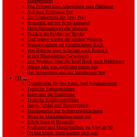
Sommersdorf
Von Priepert über Ahrensberg zum Plätlinsee
Auf dem Krakower See
Die Umquerung der Insel Poel
Romantik auf der Schwaanhavel
Mein Heimatrevier die Warnow
Paddeln im Feldberger Revier
Und immer wieder die schöne Warnow
Wasserwandern im Küstrinchener Bach
Von Bützow über Schwaan nach Rostock
In den Rheinsberger Gewässern
Von Wustrow über die Insel Bock nach Hiddensee
Wilder Mix von 1000 und einem See
Der Schweriner und der Sternberger See
FIT
Show
Grundregeln für den Kraft- und Ausdauersport
sub
Typische Trainingsfehler
menu
Sport und die Ernährung
Typische Ernährungsfehler
Stress, Schlaf und Regeneration
Trainingsplan zur Selbstverwirklichung
Wozu ist Muskelaufbau sonst gut
Erfolg braucht Kontrolle
Kraftsport und Muskelaufbau im Alter ab 50
Du bist krank, dann kuriere dich aus!