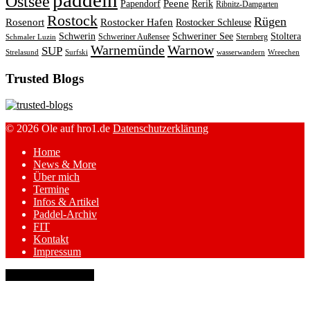
paddeln
Ostsee
Peene
Papendorf
Rerik
Ribnitz-Damgarten
Rostock
Rügen
Rosenort
Rostocker Hafen
Rostocker Schleuse
Schwerin
Schweriner See
Stoltera
Schweriner Außensee
Sternberg
Schmaler Luzin
Warnemünde
Warnow
SUP
Strelasund
Surfski
wasserwandern
Wreechen
Trusted Blogs
© 2026 Ole auf hro1.de
Datenschutzerklärung
Home
News & More
Über mich
Termine
Infos & Artikel
Paddel-Archiv
FIT
Kontakt
Impressum
keyboard_arrow_up