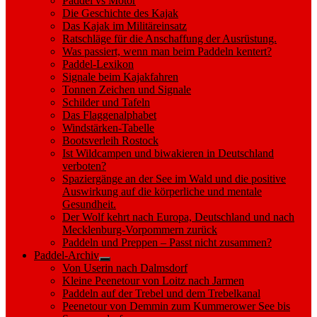
Paddel vs Motor
Die Geschichte des Kajak
Das Kajak im Militäreinsatz
Ratschläge für die Anschaffung der Ausrüstung.
Was passiert, wenn man beim Paddeln kentert?
Paddel-Lexikon
Signale beim Kajakfahren
Tonnen Zeichen und Signale
Schilder und Tafeln
Das Flaggenalphabet
Windstärken-Tabelle
Bootsverleih Rostock
Ist Wildcampen und biwakieren in Deutschland
verboten?
Spaziergänge an der See im Wald und die positive
Auswirkung auf die körperliche und mentale
Gesundheit.
Der Wolf kehrt nach Europa, Deutschland und nach
Mecklenburg-Vorpommern zurück
Paddeln und Preppen – Passt nicht zusammen?
Paddel-Archiv
Show
Von Userin nach Dalmsdorf
sub
Kleine Peenetour von Loitz nach Jarmen
menu
Paddeln auf der Trebel und dem Trebelkanal
Peenetour von Demmin zum Kummerower See bis