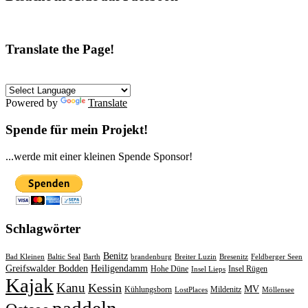
Translate the Page!
Powered by
Translate
Spende für mein Projekt!
...werde mit einer kleinen Spende Sponsor!
Schlagwörter
Benitz
Bad Kleinen
Baltic Seal
Barth
brandenburg
Breiter Luzin
Bresenitz
Feldberger Seen
Greifswalder Bodden
Heiligendamm
Hohe Düne
Insel Rügen
Insel Lieps
Kajak
Kanu
Kessin
MV
Kühlungsborn
Mildenitz
LostPlaces
Möllensee