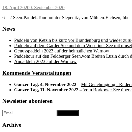
Posted
18. April 2020
9. September 2020
on
6 – 2 Seen-Paddel-Tour auf der Stepenitz, von Mühlen-Eichsen, übe
News
Paddeln von Ketzin bis kurz vor Brandenburg und wieder zurü
Paddeln auf dem Garder See und dem Woseriner See mit umset
Genusspaddeln 2023 auf der heimatlichen Warnow
Paddeltour auf den Feldberger Seen,vom Breiten Luzin durch 
Anpaddeln 2023 auf der Warnow
Kommende Veranstaltungen
Ganzer Tag,
4. November 2022
–
Mit Genehmigung - Rudern 
Ganzer Tag,
11. November 2022
–
Vom Borkower See über d
Newsletter abonieren
Archive