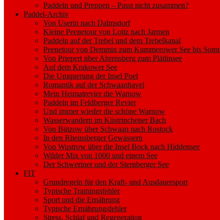
Paddeln und Preppen – Passt nicht zusammen?
Paddel-Archiv
Von Userin nach Dalmsdorf
Kleine Peenetour von Loitz nach Jarmen
Paddeln auf der Trebel und dem Trebelkanal
Peenetour von Demmin zum Kummerower See bis Somm
Von Priepert über Ahrensberg zum Plätlinsee
Auf dem Krakower See
Die Umquerung der Insel Poel
Romantik auf der Schwaanhavel
Mein Heimatrevier die Warnow
Paddeln im Feldberger Revier
Und immer wieder die schöne Warnow
Wasserwandern im Küstrinchener Bach
Von Bützow über Schwaan nach Rostock
In den Rheinsberger Gewässern
Von Wustrow über die Insel Bock nach Hiddensee
Wilder Mix von 1000 und einem See
Der Schweriner und der Sternberger See
FIT
Grundregeln für den Kraft- und Ausdauersport
Typische Trainingsfehler
Sport und die Ernährung
Typische Ernährungsfehler
Stress, Schlaf und Regeneration