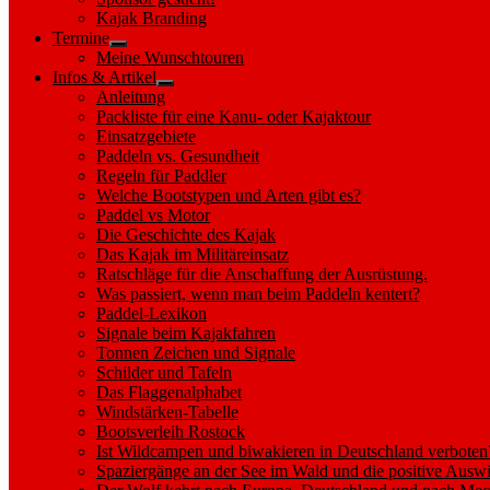
sub
Kajak Branding
menu
Termine
Show
Meine Wunschtouren
sub
Infos & Artikel
menu
Show
Anleitung
sub
Packliste für eine Kanu- oder Kajaktour
menu
Einsatzgebiete
Paddeln vs. Gesundheit
Regeln für Paddler
Welche Bootstypen und Arten gibt es?
Paddel vs Motor
Die Geschichte des Kajak
Das Kajak im Militäreinsatz
Ratschläge für die Anschaffung der Ausrüstung.
Was passiert, wenn man beim Paddeln kentert?
Paddel-Lexikon
Signale beim Kajakfahren
Tonnen Zeichen und Signale
Schilder und Tafeln
Das Flaggenalphabet
Windstärken-Tabelle
Bootsverleih Rostock
Ist Wildcampen und biwakieren in Deutschland verboten
Spaziergänge an der See im Wald und die positive Auswi