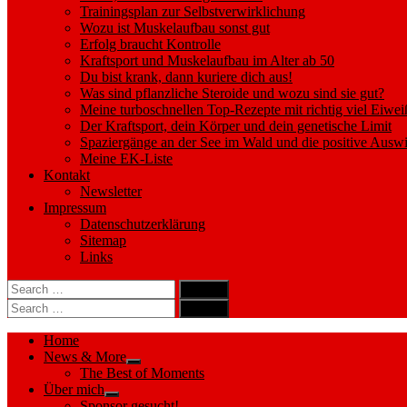
Trainingsplan zur Selbstverwirklichung
Wozu ist Muskelaufbau sonst gut
Erfolg braucht Kontrolle
Kraftsport und Muskelaufbau im Alter ab 50
Du bist krank, dann kuriere dich aus!
Was sind pflanzliche Steroide und wozu sind sie gut?
Meine turboschnellen Top-Rezepte mit richtig viel Eiwei
Der Kraftsport, dein Körper und dein genetische Limit
Spaziergänge an der See im Wald und die positive Auswi
Meine EK-Liste
Kontakt
Newsletter
Impressum
Datenschutzerklärung
Sitemap
Links
Search
search
for:
Search
Search
search
for:
Search
Home
News & More
Show
The Best of Moments
sub
Über mich
menu
Show
Sponsor gesucht!