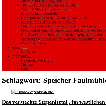
Stress, Schlaf und Regeneration
Trainingsplan zur Selbstverwirklichung
Wozu ist Muskelaufbau sonst gut
Erfolg braucht Kontrolle
Kraftsport und Muskelaufbau im Alter ab 50
Du bist krank, dann kuriere dich aus!
Was sind pflanzliche Steroide und wozu sind sie gut?
Meine turboschnellen Top-Rezepte mit richtig viel Eiwei
Der Kraftsport, dein Körper und dein genetische Limit
Spaziergänge an der See im Wald und die positive Auswi
Meine EK-Liste
Kontakt
Show
Newsletter
sub
Impressum
menu
Show
Datenschutzerklärung
sub
Sitemap
menu
Links
Schlagwort:
Speicher Faulmühl
Das versteckte Stepenitztal , im westlich