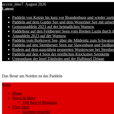
Skip
access_time
7. August 2026
to
Latest:
content
Paddeln von Ketzin bis kurz vor Brandenburg und wieder zurü
Paddeln auf dem Garder See und dem Woseriner See mit umset
Genusspaddeln 2023 auf der heimatlichen Warnow
Paddeltour auf den Feldberger Seen,vom Breiten Luzin durch 
Anpaddeln 2023 auf der Warnow
Paddeln vom Borkower See, über die Mildenitz zum Schwarze
Paddeln auf den Sternberger Seen zur Slawenburg und Siedlu
Rudern auf dem ganzjährig gesperrten Wustrowsee bei Sternbe
Paddeln auf den 4 Seen der nördlichen Klocksiner Seenkette
Umrundung der Insel Dänholm und der Halbinsel Drigge
Ole auf hro1.de
Das Beste am Norden ist das Paddeln
home
Home
News & More
The Best of Moments
Über mich
Sponsor gesucht!