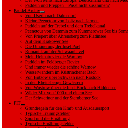
Der Wolf kehrt nach Europa, Deutschland und nach M
Paddeln und Preppen – Passt nicht zusammen?
Paddel-Archiv
Show
Von Userin nach Dalmsdorf
sub
Kleine Peenetour von Loitz nach Jarmen
menu
Paddeln auf der Trebel und dem Trebelkanal
Peenetour von Demmin zum Kummerower See bis Somm
Von Priepert über Ahrensberg zum Plätlinsee
Auf dem Krakower See
Die Umquerung der Insel Poel
Romantik auf der Schwaanhavel
Mein Heimatrevier die Warnow
Paddeln im Feldberger Revier
Und immer wieder die schöne Warnow
Wasserwandern im Küstrinchener Bach
Von Bützow über Schwaan nach Rostock
In den Rheinsberger Gewässern
Von Wustrow über die Insel Bock nach Hiddensee
Wilder Mix von 1000 und einem See
Der Schweriner und der Sternberger See
FIT
Show
Grundregeln für den Kraft- und Ausdauersport
sub
Typische Trainingsfehler
menu
Sport und die Ernährung
Typische Ernährungsfehler