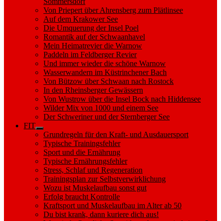
Sommersdorf
Von Priepert über Ahrensberg zum Plätlinsee
Auf dem Krakower See
Die Umquerung der Insel Poel
Romantik auf der Schwaanhavel
Mein Heimatrevier die Warnow
Paddeln im Feldberger Revier
Und immer wieder die schöne Warnow
Wasserwandern im Küstrinchener Bach
Von Bützow über Schwaan nach Rostock
In den Rheinsberger Gewässern
Von Wustrow über die Insel Bock nach Hiddensee
Wilder Mix von 1000 und einem See
Der Schweriner und der Sternberger See
FIT
Show
Grundregeln für den Kraft- und Ausdauersport
sub
Typische Trainingsfehler
menu
Sport und die Ernährung
Typische Ernährungsfehler
Stress, Schlaf und Regeneration
Trainingsplan zur Selbstverwirklichung
Wozu ist Muskelaufbau sonst gut
Erfolg braucht Kontrolle
Kraftsport und Muskelaufbau im Alter ab 50
Du bist krank, dann kuriere dich aus!