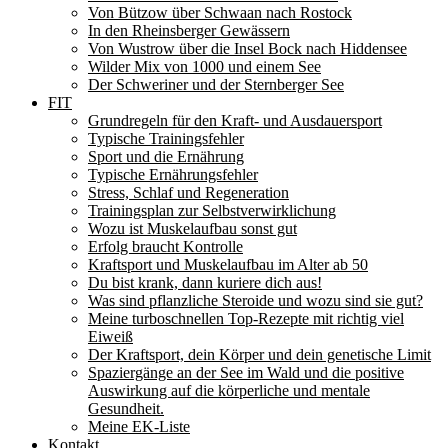
Von Bützow über Schwaan nach Rostock
In den Rheinsberger Gewässern
Von Wustrow über die Insel Bock nach Hiddensee
Wilder Mix von 1000 und einem See
Der Schweriner und der Sternberger See
FIT
Grundregeln für den Kraft- und Ausdauersport
Typische Trainingsfehler
Sport und die Ernährung
Typische Ernährungsfehler
Stress, Schlaf und Regeneration
Trainingsplan zur Selbstverwirklichung
Wozu ist Muskelaufbau sonst gut
Erfolg braucht Kontrolle
Kraftsport und Muskelaufbau im Alter ab 50
Du bist krank, dann kuriere dich aus!
Was sind pflanzliche Steroide und wozu sind sie gut?
Meine turboschnellen Top-Rezepte mit richtig viel
Eiweiß
Der Kraftsport, dein Körper und dein genetische Limit
Spaziergänge an der See im Wald und die positive
Auswirkung auf die körperliche und mentale
Gesundheit.
Meine EK-Liste
Kontakt