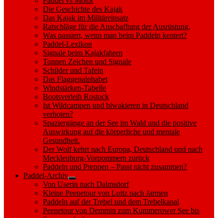
Paddel vs Motor
Die Geschichte des Kajak
Das Kajak im Militäreinsatz
Ratschläge für die Anschaffung der Ausrüstung.
Was passiert, wenn man beim Paddeln kentert?
Paddel-Lexikon
Signale beim Kajakfahren
Tonnen Zeichen und Signale
Schilder und Tafeln
Das Flaggenalphabet
Windstärken-Tabelle
Bootsverleih Rostock
Ist Wildcampen und biwakieren in Deutschland
verboten?
Spaziergänge an der See im Wald und die positive
Auswirkung auf die körperliche und mentale
Gesundheit.
Der Wolf kehrt nach Europa, Deutschland und nach
Mecklenburg-Vorpommern zurück
Paddeln und Preppen – Passt nicht zusammen?
Paddel-Archiv
Show
Von Userin nach Dalmsdorf
sub
Kleine Peenetour von Loitz nach Jarmen
menu
Paddeln auf der Trebel und dem Trebelkanal
Peenetour von Demmin zum Kummerower See bis