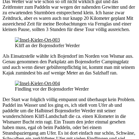
Das Wetter war wie schon so oft nicht wirklich gut und das
Zeitfenster zum Paddeln war wegen der nahenden Gewitter und der
zu erwartenden Sturmböen entsprechend klein. Ich hasse zwar
Zeitdruck, aber es waren auch nur knapp 20 Kilometer geplant Mit
ausreichend Zeit für meine Beobachtungen via Fernglas und einer
kleinen Pause, sollten 3 Stunden für diese Tour völlig ausreichen.
Kliff an der Bojensdorfer Werder
Als Einsatzstelle wählte ich Bojendorf im Norden von Wismar aus.
Genau genommen den Parkplatz am Bojensdorfer Campingplatz
und auch wenn dieser gebührenpflichtig ist, kommt man mit seinem
Kajak zumindest bis auf wenige Meter an das Salzhaff ran.
Findling vor der Bojensdorfer Werder
Der Start war folglich völlig entspannt und überhaupt kein Problem.
Paddel ins Wasser und los ging es, ich stieß vom Ufer ab und
paddelte um die Halbinsel Bojensdorfer Werder mit seiner
wunderschönen Kliff-Landschaft die ca. einen Kilometer in die
Wismarer Bucht rein ragt. Ein Traum den jeder einmal gesehen
haben muss, egal ob beim Paddeln, oder bei einem
Strandspaziergang am Ufer. Es ist dort einfach nur schön, Schwäne,
Schwalben ein zerklüftetes Ufer mit vielen Findlingen und viel