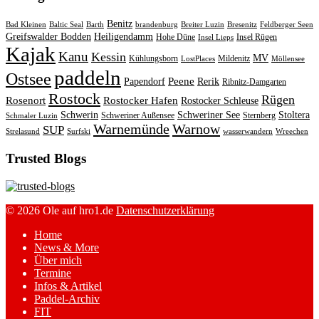
Benitz
Bad Kleinen
Baltic Seal
Barth
brandenburg
Breiter Luzin
Bresenitz
Feldberger Seen
Greifswalder Bodden
Heiligendamm
Hohe Düne
Insel Rügen
Insel Lieps
Kajak
Kanu
Kessin
MV
Kühlungsborn
Mildenitz
LostPlaces
Möllensee
paddeln
Ostsee
Peene
Papendorf
Rerik
Ribnitz-Damgarten
Rostock
Rügen
Rosenort
Rostocker Hafen
Rostocker Schleuse
Schwerin
Schweriner See
Stoltera
Schweriner Außensee
Sternberg
Schmaler Luzin
Warnemünde
Warnow
SUP
Strelasund
Surfski
wasserwandern
Wreechen
Trusted Blogs
© 2026 Ole auf hro1.de
Datenschutzerklärung
Home
News & More
Über mich
Termine
Infos & Artikel
Paddel-Archiv
FIT