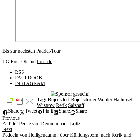
Bis zur nächsten Paddel-Tour.
LG Euer Ole auf
hro1.de
RSS
FACEBOOK
INSTAGRAM
Tag:
Bojensdorf
Bojensdorfer Werder
Halbinsel
Wustrow
Rerik
Salzhaff
Share
Tweet
Pin it
Share
Share
Beitragsnavigation
Previous
Previous
Auf der Peene von Demmin nach Loitz
post:
Next
Next
Paddeln von Heiligendamm, über Kühlungsborn, nach Rerik und