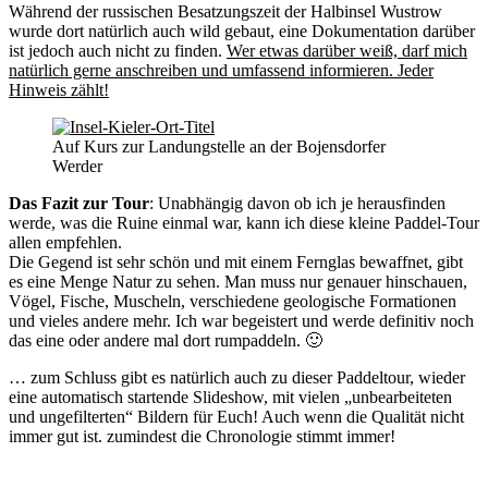
Während der russischen Besatzungszeit der Halbinsel Wustrow
wurde dort natürlich auch wild gebaut, eine Dokumentation darüber
ist jedoch auch nicht zu finden.
Wer etwas darüber weiß, darf mich
natürlich gerne anschreiben und umfassend informieren. Jeder
Hinweis zählt!
Auf Kurs zur Landungstelle an der Bojensdorfer
Werder
Das Fazit zur Tour
: Unabhängig davon ob ich je herausfinden
werde, was die Ruine einmal war, kann ich diese kleine Paddel-Tour
allen empfehlen.
Die Gegend ist sehr schön und mit einem Fernglas bewaffnet, gibt
es eine Menge Natur zu sehen. Man muss nur genauer hinschauen,
Vögel, Fische, Muscheln, verschiedene geologische Formationen
und vieles andere mehr. Ich war begeistert und werde definitiv noch
das eine oder andere mal dort rumpaddeln. 🙂
… zum Schluss gibt es natürlich auch zu dieser Paddeltour, wieder
eine automatisch startende Slideshow, mit vielen „unbearbeiteten
und ungefilterten“ Bildern für Euch! Auch wenn die Qualität nicht
immer gut ist. zumindest die Chronologie stimmt immer!