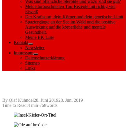
Was sind pflanzliche Steroide und wozu sind sie gut?
Meine turboschnellen Top-Rezepte mit richtig viel
Eiweiß
Der Kraftsport, dein Körper und dein genetische Limit
Spaziergänge an der See im Wald und die positive
Auswirkung auf die körperliche und mentale
Gesundheit.
Meine EK-Liste
Kontakt
Show
Newsletter
sub
Impressum
menu
Show
Datenschutzerklärung
sub
Sitemap
menu
Links
Im Salzhaff um die Bojensdorfer Werder
und die Insel Kieler Ort
Posted
By
Olaf Kühndel
28. Juni 2019
28. Juni 2019
on
Time to Read:
4 min
-
768
words