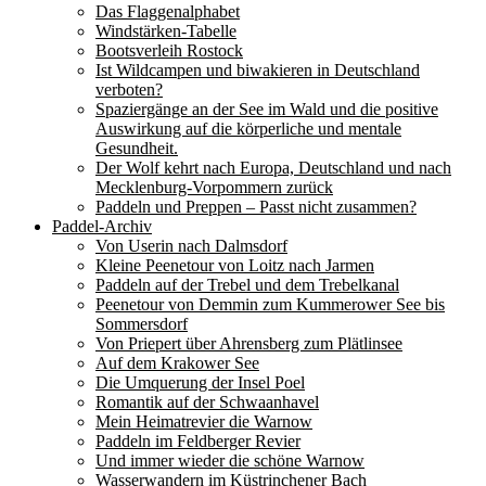
Das Flaggenalphabet
Windstärken-Tabelle
Bootsverleih Rostock
Ist Wildcampen und biwakieren in Deutschland
verboten?
Spaziergänge an der See im Wald und die positive
Auswirkung auf die körperliche und mentale
Gesundheit.
Der Wolf kehrt nach Europa, Deutschland und nach
Mecklenburg-Vorpommern zurück
Paddeln und Preppen – Passt nicht zusammen?
Paddel-Archiv
Von Userin nach Dalmsdorf
Kleine Peenetour von Loitz nach Jarmen
Paddeln auf der Trebel und dem Trebelkanal
Peenetour von Demmin zum Kummerower See bis
Sommersdorf
Von Priepert über Ahrensberg zum Plätlinsee
Auf dem Krakower See
Die Umquerung der Insel Poel
Romantik auf der Schwaanhavel
Mein Heimatrevier die Warnow
Paddeln im Feldberger Revier
Und immer wieder die schöne Warnow
Wasserwandern im Küstrinchener Bach