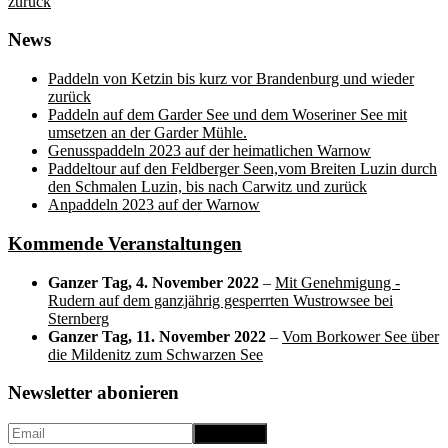
post:
zurück
News
Paddeln von Ketzin bis kurz vor Brandenburg und wieder
zurück
Paddeln auf dem Garder See und dem Woseriner See mit
umsetzen an der Garder Mühle.
Genusspaddeln 2023 auf der heimatlichen Warnow
Paddeltour auf den Feldberger Seen,vom Breiten Luzin durch
den Schmalen Luzin, bis nach Carwitz und zurück
Anpaddeln 2023 auf der Warnow
Kommende Veranstaltungen
Ganzer Tag,
4. November 2022
–
Mit Genehmigung -
Rudern auf dem ganzjährig gesperrten Wustrowsee bei
Sternberg
Ganzer Tag,
11. November 2022
–
Vom Borkower See über
die Mildenitz zum Schwarzen See
Newsletter abonieren