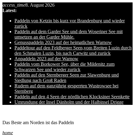
access_time
8. August 2026
Skip
Latest:
to
content
Paddeln von Ketzin bis kurz vor Brandenburg und wieder
zurück
Paddeln auf dem Garder See und dem Woseriner See mit
umsetzen an der Garder Mühle.
Genusspaddeln 2023 auf der heimatlichen Warnow
Paddeltour auf den Feldberger Seen,vom Breiten Luzin durch
den Schmalen Luzin, bis nach Carwitz und zurück
Anpaddeln 2023 auf der Warnow
Paddeln vom Borkower See, über die Mildenitz zum
Schwarzen See und wieder zurück
Paddeln auf den Sternberger Seen zur Slawenburg und
Siedlung nach Groß Raden
Rudern auf dem ganzjährig gesperrten Wustrowsee bei
Sternberg
Paddeln auf den 4 Seen der nördlichen Klocksiner Seenkette
Umrundung der Insel Dänholm und der Halbinsel Drigge
Ole auf hro1.de
Das Beste am Norden ist das Paddeln
home