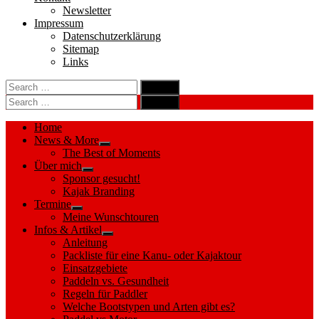
Newsletter
Impressum
Datenschutzerklärung
Sitemap
Links
Search
search
for:
Search
Search
search
for:
Search
Home
News & More
Show
The Best of Moments
sub
Über mich
menu
Show
Sponsor gesucht!
sub
Kajak Branding
menu
Termine
Show
Meine Wunschtouren
sub
Infos & Artikel
menu
Show
Anleitung
sub
Packliste für eine Kanu- oder Kajaktour
menu
Einsatzgebiete
Paddeln vs. Gesundheit
Regeln für Paddler
Welche Bootstypen und Arten gibt es?