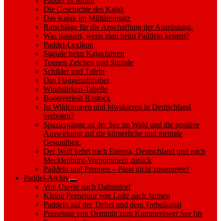
Paddel vs Motor
Die Geschichte des Kajak
Das Kajak im Militäreinsatz
Ratschläge für die Anschaffung der Ausrüstung.
Was passiert, wenn man beim Paddeln kentert?
Paddel-Lexikon
Signale beim Kajakfahren
Tonnen Zeichen und Signale
Schilder und Tafeln
Das Flaggenalphabet
Windstärken-Tabelle
Bootsverleih Rostock
Ist Wildcampen und biwakieren in Deutschland
verboten?
Spaziergänge an der See im Wald und die positive
Auswirkung auf die körperliche und mentale
Gesundheit.
Der Wolf kehrt nach Europa, Deutschland und nach
Mecklenburg-Vorpommern zurück
Paddeln und Preppen – Passt nicht zusammen?
Paddel-Archiv
Show
Von Userin nach Dalmsdorf
sub
Kleine Peenetour von Loitz nach Jarmen
menu
Paddeln auf der Trebel und dem Trebelkanal
Peenetour von Demmin zum Kummerower See bis