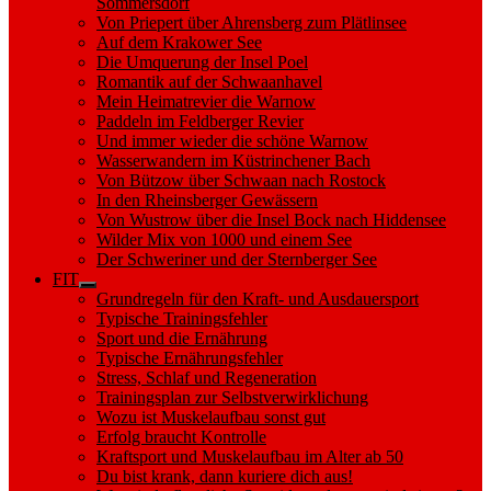
Sommersdorf
Von Priepert über Ahrensberg zum Plätlinsee
Auf dem Krakower See
Die Umquerung der Insel Poel
Romantik auf der Schwaanhavel
Mein Heimatrevier die Warnow
Paddeln im Feldberger Revier
Und immer wieder die schöne Warnow
Wasserwandern im Küstrinchener Bach
Von Bützow über Schwaan nach Rostock
In den Rheinsberger Gewässern
Von Wustrow über die Insel Bock nach Hiddensee
Wilder Mix von 1000 und einem See
Der Schweriner und der Sternberger See
FIT
Show
Grundregeln für den Kraft- und Ausdauersport
sub
Typische Trainingsfehler
menu
Sport und die Ernährung
Typische Ernährungsfehler
Stress, Schlaf und Regeneration
Trainingsplan zur Selbstverwirklichung
Wozu ist Muskelaufbau sonst gut
Erfolg braucht Kontrolle
Kraftsport und Muskelaufbau im Alter ab 50
Du bist krank, dann kuriere dich aus!