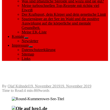
Was sind pflanzliche Steroide und wozu sind sie gut?
Meine turboschnellen Top-Rezepte mit richtig viel
Eiweiß
Der Kraftsport, dein Körper und dein genetische Limit
Spaziergänge an der See im Wald und die positive
Auswirkung auf die körperliche und mentale
Gesundheit.
Meine EK-Liste
Kontakt
Show
Newsletter
sub
Impressum
menu
Show
Datenschutzerklärung
sub
Sitemap
menu
Links
Mit dem Kajak von Neukalen, um den
Kummerower See
Posted
By
Olaf Kühndel
19. November 2019
19. November 2019
on
Time to Read:
4 min
-
869
words