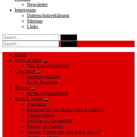
Newsletter
Impressum
Datenschutzerklärung
Sitemap
Links
Search
search
for:
Search
Search
search
for:
Search
Home
News & More
Show
The Best of Moments
sub
Über mich
menu
Show
Sponsor gesucht!
sub
Kajak Branding
menu
Termine
Show
Meine Wunschtouren
sub
Infos & Artikel
menu
Show
Anleitung
sub
Packliste für eine Kanu- oder Kajaktour
menu
Einsatzgebiete
Paddeln vs. Gesundheit
Regeln für Paddler
Welche Bootstypen und Arten gibt es?