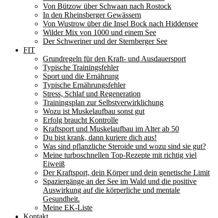
Von Bützow über Schwaan nach Rostock
In den Rheinsberger Gewässern
Von Wustrow über die Insel Bock nach Hiddensee
Wilder Mix von 1000 und einem See
Der Schweriner und der Sternberger See
FIT
Grundregeln für den Kraft- und Ausdauersport
Typische Trainingsfehler
Sport und die Ernährung
Typische Ernährungsfehler
Stress, Schlaf und Regeneration
Trainingsplan zur Selbstverwirklichung
Wozu ist Muskelaufbau sonst gut
Erfolg braucht Kontrolle
Kraftsport und Muskelaufbau im Alter ab 50
Du bist krank, dann kuriere dich aus!
Was sind pflanzliche Steroide und wozu sind sie gut?
Meine turboschnellen Top-Rezepte mit richtig viel
Eiweiß
Der Kraftsport, dein Körper und dein genetische Limit
Spaziergänge an der See im Wald und die positive
Auswirkung auf die körperliche und mentale
Gesundheit.
Meine EK-Liste
Kontakt