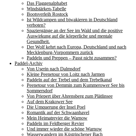
Das Flaggenalphabet
Windstärken-Tabelle
Bootsverleih Rostock
Ist Wildcampen und biwakieren in Deutschland
verboten?
Spaziergänge an der See im Wald und die positive
Auswirkung auf die körperliche und mentale
Gesundheit.
Der Wolf kehrt nach Europa, Deutschland und nach
Mecklenburg-Vorpommern zurück
Paddeln und Preppen – Passt nicht zusammen?
Paddel-Archiv
Von Userin nach Dalmsdorf
Kleine Peenetour von Loitz nach Jarmen
Paddeln auf der Trebel und dem Trebelkanal
Peenetour von Demmin zum Kummerower See bis
Sommersdorf
Von Priepert über Ahrensberg zum Plätlinsee
Auf dem Krakower See
Die Umquerung der Insel Poel
Romantik auf der Schwaanhavel
Mein Heimatrevier die Warnow
Paddeln im Feldberger Revier
Und immer wieder die schöne Warnow
Wasserwandern im Küstrinchener Bach