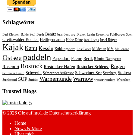
Schlagwörter
Benitz
Bad Kleinen
Baltic Seal
Barth
brandenburg
Breiter Luzin
Bresenitz
Feldberger Seen
Greifswalder Bodden
Heiligendamm
Hohe Düne
Insel Rügen
Insel Lieps
Kajak
Kanu
Kessin
MV
Kühlungsborn
Mildenitz
LostPlaces
Möllensee
paddeln
Ostsee
Peene
Papendorf
Rerik
Ribnitz-Damgarten
Rostock
Rügen
Rosenort
Rostocker Hafen
Rostocker Schleuse
Schwerin
Schweriner See
Stoltera
Schweriner Außensee
Sternberg
Schmaler Luzin
Warnemünde
Warnow
SUP
Strelasund
Surfski
wasserwandern
Wreechen
Trusted Blogs
© 2026 Ole auf hro1.de
Datenschutzerklärung
Home
News & More
Über mich