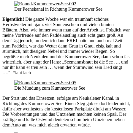
Der Peenekanal in Richtung Kummerower See
Eigentlich!
Die ganze Woche war ein traumhaft schönes
Herbstwetter mit ganz viel Sonnenschein und vielen bunten
Blättern. Also, wie immer wenn man auf der Arbeit ist. Folglich war
meine Vorfreude auf den Paddelausflug auch echt ganz groß. An
dem Tag jedoch, an dem ich dann FREI hatte und auch mal Zeit
zum Paddeln, war das Wetter dann Grau in Grau, eisig kalt und
stürmisch, mit diesigem Nebel und immer wieder Regen. So
begrüßte mich Neukalen und der Kummerower See, dann schon fast
winterlich, aber singt der Hans: „Seemannsbraut ist die See …. und
nur ihr kann er treu sein … wenn der Sturmwind sein Lied singt
….“. *laut lach
Die Mündung zum Kummerower See
Der Start und das Einsetzen, erfolgte am Neukalener Kanal, in
Richtung des Kummerower See. Einen Steg gab es dort leider nicht,
dafür aber wenigstens ein kostenlosen Parkplatz direkt am Wasser.
Die Vorbereitungen und das Umziehen machten keinen Spaß. Der
kräftige und kalte Ostwind deuteten schon beim Umziehen neben
dem Auto an, was mich gleich erwarten würde.