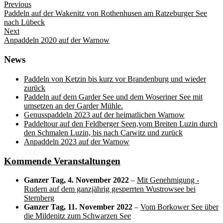
Beitragsnavigation
Previous
Previous
Paddeln auf der Wakenitz von Rothenhusen am Ratzeburger See
post:
nach Lübeck
Next
Next
Anpaddeln 2020 auf der Warnow
post:
News
Paddeln von Ketzin bis kurz vor Brandenburg und wieder
zurück
Paddeln auf dem Garder See und dem Woseriner See mit
umsetzen an der Garder Mühle.
Genusspaddeln 2023 auf der heimatlichen Warnow
Paddeltour auf den Feldberger Seen,vom Breiten Luzin durch
den Schmalen Luzin, bis nach Carwitz und zurück
Anpaddeln 2023 auf der Warnow
Kommende Veranstaltungen
Ganzer Tag,
4. November 2022
–
Mit Genehmigung -
Rudern auf dem ganzjährig gesperrten Wustrowsee bei
Sternberg
Ganzer Tag,
11. November 2022
–
Vom Borkower See über
die Mildenitz zum Schwarzen See