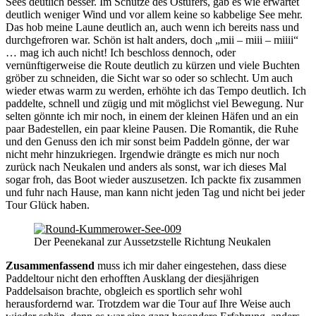
Sees deutlich besser. Im Schutze des Ostufers, gab es wie erwartet
deutlich weniger Wind und vor allem keine so kabbelige See mehr.
Das hob meine Laune deutlich an, auch wenn ich bereits nass und
durchgefroren war. Schön ist halt anders, doch „mii – miii – miiii“
… mag ich auch nicht! Ich beschloss dennoch, oder
vernünftigerweise die Route deutlich zu kürzen und viele Buchten
gröber zu schneiden, die Sicht war so oder so schlecht. Um auch
wieder etwas warm zu werden, erhöhte ich das Tempo deutlich. Ich
paddelte, schnell und zügig und mit möglichst viel Bewegung. Nur
selten gönnte ich mir noch, in einem der kleinen Häfen und an ein
paar Badestellen, ein paar kleine Pausen. Die Romantik, die Ruhe
und den Genuss den ich mir sonst beim Paddeln gönne, der war
nicht mehr hinzukriegen. Irgendwie drängte es mich nur noch
zurück nach Neukalen und anders als sonst, war ich dieses Mal
sogar froh, das Boot wieder auszusetzen. Ich packte fix zusammen
und fuhr nach Hause, man kann nicht jeden Tag und nicht bei jeder
Tour Glück haben.
Der Peenekanal zur Aussetzstelle Richtung Neukalen
Zusammenfassend
muss ich mir daher eingestehen, dass diese
Paddeltour nicht den erhofften Ausklang der diesjährigen
Paddelsaison brachte, obgleich es sportlich sehr wohl
herausfordernd war. Trotzdem war die Tour auf Ihre Weise auch