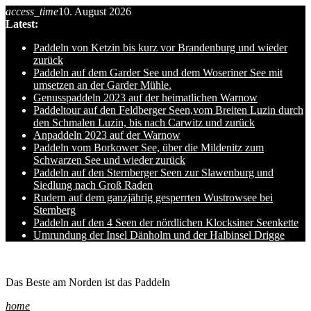
access_time
10. August 2026
Skip
Latest:
to
content
Paddeln von Ketzin bis kurz vor Brandenburg und wieder
zurück
Paddeln auf dem Garder See und dem Woseriner See mit
umsetzen an der Garder Mühle.
Genusspaddeln 2023 auf der heimatlichen Warnow
Paddeltour auf den Feldberger Seen,vom Breiten Luzin durch
den Schmalen Luzin, bis nach Carwitz und zurück
Anpaddeln 2023 auf der Warnow
Paddeln vom Borkower See, über die Mildenitz zum
Schwarzen See und wieder zurück
Paddeln auf den Sternberger Seen zur Slawenburg und
Siedlung nach Groß Raden
Rudern auf dem ganzjährig gesperrten Wustrowsee bei
Sternberg
Paddeln auf den 4 Seen der nördlichen Klocksiner Seenkette
Umrundung der Insel Dänholm und der Halbinsel Drigge
Ole auf hro1.de
Das Beste am Norden ist das Paddeln
home