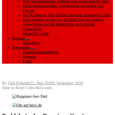
Was sind pflanzliche Steroide und wozu sind sie gut?
Meine turboschnellen Top-Rezepte mit richtig viel
Eiweiß
Der Kraftsport, dein Körper und dein genetische Limit
Spaziergänge an der See im Wald und die positive
Auswirkung auf die körperliche und mentale
Gesundheit.
Meine EK-Liste
Kontakt
Show
Newsletter
sub
Impressum
menu
Show
Datenschutzerklärung
sub
Sitemap
menu
Links
Paddeln in den Ruppiner Gewässern
Posted
By
Olaf Kühndel
22. Juni 2020
9. September 2020
on
Time to Read:
5 min
-
941
words