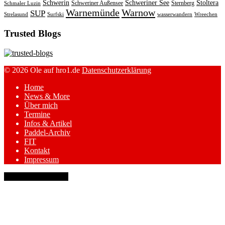
Schwerin
Schweriner See
Stoltera
Schweriner Außensee
Sternberg
Schmaler Luzin
Warnemünde
Warnow
SUP
Strelasund
Surfski
wasserwandern
Wreechen
Trusted Blogs
© 2026 Ole auf hro1.de
Datenschutzerklärung
Home
News & More
Über mich
Termine
Infos & Artikel
Paddel-Archiv
FIT
Kontakt
Impressum
keyboard_arrow_up