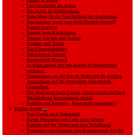
Paddel vs Motor
Die Geschichte des Kajak
Das Kajak im Militäreinsatz
Ratschläge für die Anschaffung der Ausrüstung.
Was passiert, wenn man beim Paddeln kentert?
Paddel-Lexikon
Signale beim Kajakfahren
Tonnen Zeichen und Signale
Schilder und Tafeln
Das Flaggenalphabet
Windstärken-Tabelle
Bootsverleih Rostock
Ist Wildcampen und biwakieren in Deutschland
verboten?
Spaziergänge an der See im Wald und die positive
Auswirkung auf die körperliche und mentale
Gesundheit.
Der Wolf kehrt nach Europa, Deutschland und nach
Mecklenburg-Vorpommern zurück
Paddeln und Preppen – Passt nicht zusammen?
Paddel-Archiv
Show
Von Userin nach Dalmsdorf
sub
Kleine Peenetour von Loitz nach Jarmen
menu
Paddeln auf der Trebel und dem Trebelkanal
Peenetour von Demmin zum Kummerower See bis