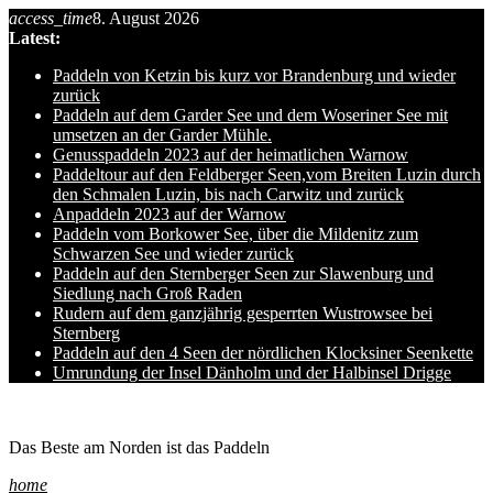
access_time
8. August 2026
Skip
Latest:
to
content
Paddeln von Ketzin bis kurz vor Brandenburg und wieder
zurück
Paddeln auf dem Garder See und dem Woseriner See mit
umsetzen an der Garder Mühle.
Genusspaddeln 2023 auf der heimatlichen Warnow
Paddeltour auf den Feldberger Seen,vom Breiten Luzin durch
den Schmalen Luzin, bis nach Carwitz und zurück
Anpaddeln 2023 auf der Warnow
Paddeln vom Borkower See, über die Mildenitz zum
Schwarzen See und wieder zurück
Paddeln auf den Sternberger Seen zur Slawenburg und
Siedlung nach Groß Raden
Rudern auf dem ganzjährig gesperrten Wustrowsee bei
Sternberg
Paddeln auf den 4 Seen der nördlichen Klocksiner Seenkette
Umrundung der Insel Dänholm und der Halbinsel Drigge
Ole auf hro1.de
Das Beste am Norden ist das Paddeln
home