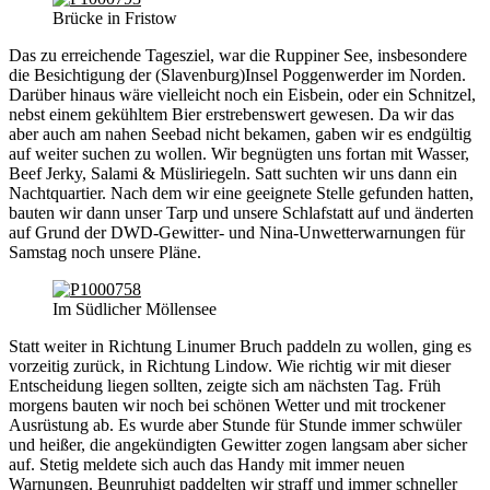
Brücke in Fristow
Das zu erreichende Tagesziel, war die Ruppiner See, insbesondere
die Besichtigung der (Slavenburg)Insel Poggenwerder im Norden.
Darüber hinaus wäre vielleicht noch ein Eisbein, oder ein Schnitzel,
nebst einem gekühltem Bier erstrebenswert gewesen. Da wir das
aber auch am nahen Seebad nicht bekamen, gaben wir es endgültig
auf weiter suchen zu wollen. Wir begnügten uns fortan mit Wasser,
Beef Jerky, Salami & Müsliriegeln. Satt suchten wir uns dann ein
Nachtquartier. Nach dem wir eine geeignete Stelle gefunden hatten,
bauten wir dann unser Tarp und unsere Schlafstatt auf und änderten
auf Grund der DWD-Gewitter- und Nina-Unwetterwarnungen für
Samstag noch unsere Pläne.
Im Südlicher Möllensee
Statt weiter in Richtung Linumer Bruch paddeln zu wollen, ging es
vorzeitig zurück, in Richtung Lindow. Wie richtig wir mit dieser
Entscheidung liegen sollten, zeigte sich am nächsten Tag. Früh
morgens bauten wir noch bei schönen Wetter und mit trockener
Ausrüstung ab. Es wurde aber Stunde für Stunde immer schwüler
und heißer, die angekündigten Gewitter zogen langsam aber sicher
auf. Stetig meldete sich auch das Handy mit immer neuen
Warnungen. Beunruhigt paddelten wir straff und immer schneller