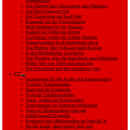
Sommersdorf
Von Priepert über Ahrensberg zum Plätlinsee
Auf dem Krakower See
Die Umquerung der Insel Poel
Romantik auf der Schwaanhavel
Mein Heimatrevier die Warnow
Paddeln im Feldberger Revier
Und immer wieder die schöne Warnow
Wasserwandern im Küstrinchener Bach
Von Bützow über Schwaan nach Rostock
In den Rheinsberger Gewässern
Von Wustrow über die Insel Bock nach Hiddensee
Wilder Mix von 1000 und einem See
Der Schweriner und der Sternberger See
FIT
Show
Grundregeln für den Kraft- und Ausdauersport
sub
Typische Trainingsfehler
menu
Sport und die Ernährung
Typische Ernährungsfehler
Stress, Schlaf und Regeneration
Trainingsplan zur Selbstverwirklichung
Wozu ist Muskelaufbau sonst gut
Erfolg braucht Kontrolle
Kraftsport und Muskelaufbau im Alter ab 50
Du bist krank, dann kuriere dich aus!