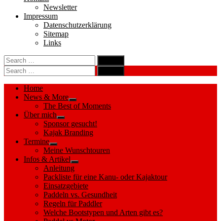
Newsletter
Impressum
Datenschutzerklärung
Sitemap
Links
Search
search
for:
Search
Search
search
for:
Search
Home
News & More
Show
The Best of Moments
sub
Über mich
menu
Show
Sponsor gesucht!
sub
Kajak Branding
menu
Termine
Show
Meine Wunschtouren
sub
Infos & Artikel
menu
Show
Anleitung
sub
Packliste für eine Kanu- oder Kajaktour
menu
Einsatzgebiete
Paddeln vs. Gesundheit
Regeln für Paddler
Welche Bootstypen und Arten gibt es?