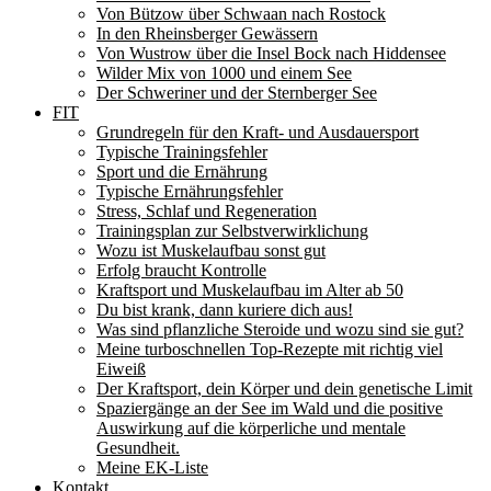
Von Bützow über Schwaan nach Rostock
In den Rheinsberger Gewässern
Von Wustrow über die Insel Bock nach Hiddensee
Wilder Mix von 1000 und einem See
Der Schweriner und der Sternberger See
FIT
Grundregeln für den Kraft- und Ausdauersport
Typische Trainingsfehler
Sport und die Ernährung
Typische Ernährungsfehler
Stress, Schlaf und Regeneration
Trainingsplan zur Selbstverwirklichung
Wozu ist Muskelaufbau sonst gut
Erfolg braucht Kontrolle
Kraftsport und Muskelaufbau im Alter ab 50
Du bist krank, dann kuriere dich aus!
Was sind pflanzliche Steroide und wozu sind sie gut?
Meine turboschnellen Top-Rezepte mit richtig viel
Eiweiß
Der Kraftsport, dein Körper und dein genetische Limit
Spaziergänge an der See im Wald und die positive
Auswirkung auf die körperliche und mentale
Gesundheit.
Meine EK-Liste
Kontakt