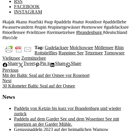
RSS
FACEBOOK
INSTAGRAM
#kajak #kanu #surfski #sup #paddeln #natur #outdoor #paddelliebe
#wasserwandern #rupin #rupinergewässer #tornowsee #gudelacksee
#moellensee #vielitzsee #zermuetzelsee
#brandenburg
#deutschland
#hro1de
Tag:
Gudelacksee
Molchowsee
Möllensee
Rhin
Rottstielflies
Ruppiner See
Tetzensee
Tornowsee
Vielitzsee
Zermützelsee
Share
Tweet
Pin it
Share
Share
Beitragsnavigation
Previous
Previous
Mit der Baltic Seal auf der Ostsee vor Rosenort
post:
Next
Next
30 Kilometer Baltic Seal auf der Ostsee
post:
News
Paddeln von Ketzin bis kurz vor Brandenburg und wieder
zurück
Paddeln auf dem Garder See und dem Woseriner See mit
umsetzen an der Garder Mühle.
Genusspaddeln 2023 auf der heimatlichen Warnow