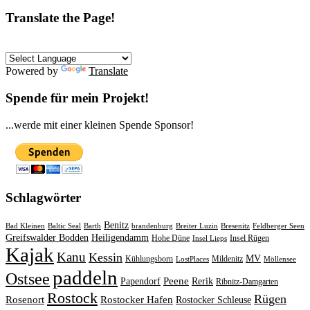
Translate the Page!
Powered by
Translate
Spende für mein Projekt!
...werde mit einer kleinen Spende Sponsor!
Schlagwörter
Benitz
Bad Kleinen
Baltic Seal
Barth
brandenburg
Breiter Luzin
Bresenitz
Feldberger Seen
Greifswalder Bodden
Heiligendamm
Hohe Düne
Insel Rügen
Insel Lieps
Kajak
Kanu
Kessin
MV
Kühlungsborn
Mildenitz
LostPlaces
Möllensee
paddeln
Ostsee
Peene
Papendorf
Rerik
Ribnitz-Damgarten
Rostock
Rügen
Rosenort
Rostocker Hafen
Rostocker Schleuse