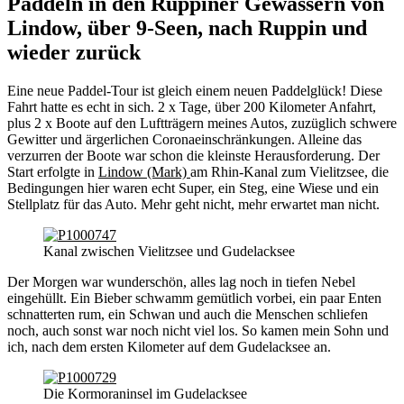
Paddeln in den Ruppiner Gewässern von
Lindow, über 9-Seen, nach Ruppin und
wieder zurück
Eine neue Paddel-Tour ist gleich einem neuen Paddelglück! Diese
Fahrt hatte es echt in sich. 2 x Tage, über 200 Kilometer Anfahrt,
plus 2 x Boote auf den Luftträgern meines Autos, zuzüglich schwere
Gewitter und ärgerlichen Coronaeinschränkungen. Alleine das
verzurren der Boote war schon die kleinste Herausforderung. Der
Start erfolgte in
Lindow (Mark)
am Rhin-Kanal zum Vielitzsee, die
Bedingungen hier waren echt Super, ein Steg, eine Wiese und ein
Stellplatz für das Auto. Mehr geht nicht, mehr erwartet man nicht.
Kanal zwischen Vielitzsee und Gudelacksee
Der Morgen war wunderschön, alles lag noch in tiefen Nebel
eingehüllt. Ein Bieber schwamm gemütlich vorbei, ein paar Enten
schnatterten rum, ein Schwan und auch die Menschen schliefen
noch, auch sonst war noch nicht viel los. So kamen mein Sohn und
ich, nach dem ersten Kilometer auf dem Gudelacksee an.
Die Kormoraninsel im Gudelacksee