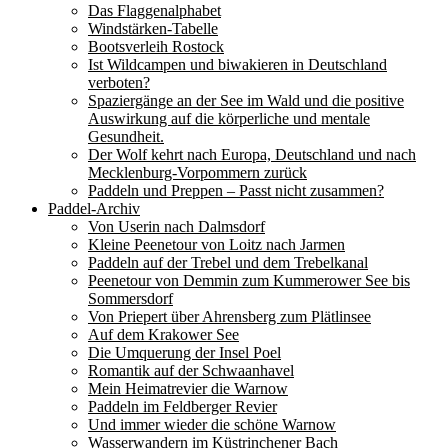
Das Flaggenalphabet
Windstärken-Tabelle
Bootsverleih Rostock
Ist Wildcampen und biwakieren in Deutschland
verboten?
Spaziergänge an der See im Wald und die positive
Auswirkung auf die körperliche und mentale
Gesundheit.
Der Wolf kehrt nach Europa, Deutschland und nach
Mecklenburg-Vorpommern zurück
Paddeln und Preppen – Passt nicht zusammen?
Paddel-Archiv
Von Userin nach Dalmsdorf
Kleine Peenetour von Loitz nach Jarmen
Paddeln auf der Trebel und dem Trebelkanal
Peenetour von Demmin zum Kummerower See bis
Sommersdorf
Von Priepert über Ahrensberg zum Plätlinsee
Auf dem Krakower See
Die Umquerung der Insel Poel
Romantik auf der Schwaanhavel
Mein Heimatrevier die Warnow
Paddeln im Feldberger Revier
Und immer wieder die schöne Warnow
Wasserwandern im Küstrinchener Bach