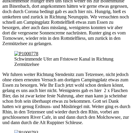
aufkommende Hunger trieb uns rasch weiter bis zur Boltenmühle
am Binenbach, dort angekommen hätten wir gerne etwas gegessen,
doch durch Corona bedingt gab es auch hier nix. Hungrig, hieß es
umkehren und zurück in Richtung Neuruppin. Wir versuchten noch
schnell am Campingplatz Rottstielfließ etwas zum Essen zu
besorgen, aber auch dass misslang, wenigstens konnten wir aber
dort die vergessene Sonnencreme nachrüsten. Runter ging es vom
Tornowsee, wieder rein in den Rottstielfliess, um zurück in den
Zermützelsee zu gelangen.
Schwimmende Ufer am Fristower Kanal in Richtung
Zermützelsee
Wir fuhren weiter Richtung Stendenitz zum Tetzensee, nicht jedoch
ohne einen erneuten Versuch am dortigen Campingplatz etwas zum
Essen zu besorgen. Wie Ihr Euch jetzt wohl schon denken könnt,
gelang es uns auch hier nicht. Wenigstens gab es hier 2 x Flaschen
Bier, das ist zwar keine feste Nahrung, aber man kann ja scheinbar
schon froh sein überhaupt etwas zu bekommen. Gott sei Dank
hatten wir genug Erdnuss- und Müsliriegel mit. Weiter ging es durch
Rhin, in den Tetzensee und wieder durch den Rhin, vorbei am
geschlossenen River Cafe, in und dann durch den Molchowsee, zur
und dann durch die Alt Ruppiner Schleuse.